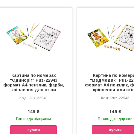
Картина по номерах
Картина по номер
"Єдиноріг" Puz-22943
"Ведмедик" Puz-22
формат А4 пензлик, фарби,
формат А4 пензлик, ф
кріплення для стіни
кріплення для сті
Puz-22943
Puz-22942
145 ₴
145 ₴
Готово до відправки
Готово до відправки
Купити
Купити