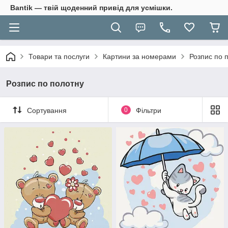
Bantik — твій щоденний привід для усмішки.
Товари та послуги
Картини за номерами
Розпис по 
Розпис по полотну
Сортування
0
Фільтри