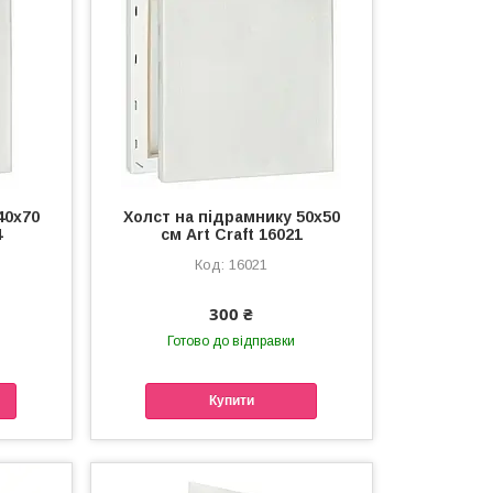
40х70
Холст на підрамнику 50х50
4
см Art Craft 16021
16021
300 ₴
Готово до відправки
Купити