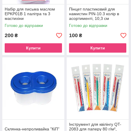
Набір для письма маслом
Пінцет пластиковий для
EPKP01B 1 палітра та 3
намистин PIN-10.3 колір в
мастихіни
асортименті, 10,3 см
Готово до відправки
Готово до відправки
200
100
₴
₴
Купити
Купити
Інструмент для квілінгу QT-
Склянка-непроливайка "КіП"
2083 для паперу 80 г/м²,