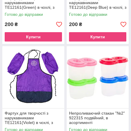
нарукавниками
нарукавниками
ТЕ12161(Green) в чохлі, з
ТЕ12161(Deep Blue) в чохлі, з
малюнком, зріст 128 см
малюнком, зріст 128 см
Готово до відправки
Готово до відправки
200
200
₴
₴
Купити
Купити
Фартух для творчості з
Непроливаючий стакан "№2"
нарукавниками
922315 подвійний, в
ТЕ12161(Violet) в чохлі, з
асортименті
малюнком, зріст 128 см
Готово до відправки
Готово до відправки