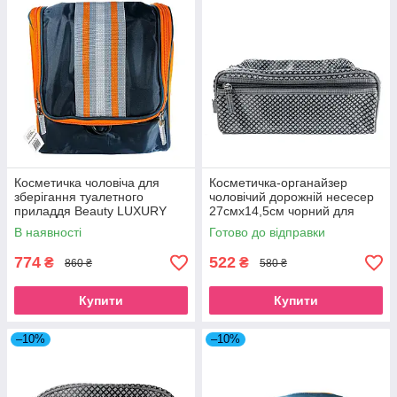
Косметичка чоловіча для
Косметичка-органайзер
зберігання туалетного
чоловічий дорожній несесер
приладдя Beauty LUXURY
27смх14,5см чорний для
MB-7005
туалетного приладдя Beauty
В наявності
Готово до відправки
Luxury
774
522
₴
₴
860 ₴
580 ₴
Купити
Купити
–10%
–10%