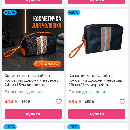
–10%
–10%
Косметичка-органайзер
Косметичка-органайзер
чоловічий дорожній несесер
чоловічий дорожній несесер
24смх15см чорний для
29смх21см чорний для
туалетного приладдя Beauty
туалетного приладдя Beauty
Готово до відправки
Готово до відправки
Luxury
Luxury
414
585
₴
₴
460 ₴
650 ₴
Купити
Купити
–10%
–10%