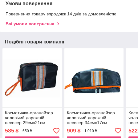
Умови повернення
Повернення товару впродовж 14 днів за домовленістю
Всі умови повернення
Подібні товари компанії
Косметичка-органайзер
Косметичка-органайзер
Косм
чоловічий дорожній
чоловічий дорожній
чоло
несесер 29смх21см
несесер 34смх17см
несе
чорний для туалетного
чорний для туалетного
чорн
585
909
522
₴
₴
650 ₴
1 010 ₴
приладдя Beauty Luxury
приладдя Beauty Luxury
прил