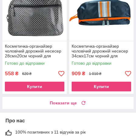
Косметичка-органайзер
Косметичка-органайзер
чоловічий дорожній несесер
чоловічий дорожній несесер
28смх20см чорний для
34смх17см чорний для
туалетного приладдя Beauty
туалетного приладдя Beauty
Готово до відправки
Готово до відправки
Luxury
Luxury
558
909
₴
₴
620 ₴
1 010 ₴
Купити
Купити
Показати ще
Про нас
100% позитивних з 11 відгуків за рік