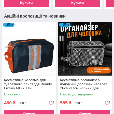
Купити
Купити
Акційні пропозиції та новинки
–20%
–10%
Косметичка чоловіча для
Косметичка-органайзер
туалетного приладдя Beauty
чоловічий дорожній несесер
Luxury MB-7006
26смх17см чорний для
туалетного приладдя Beauty
В наявності
Готово до відправки
Luxury
480
585
₴
₴
600 ₴
650 ₴
Купити
Купити