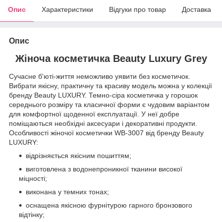
Опис
Характеристики
Відгуки про товар
Доставка
Опис
Жіноча косметичка Beauty Luxury Grey
Сучасне б'юті-життя неможливо уявити без косметичок.
Вибрати якісну, практичну та красиву модель можна у колекції
бренду Beauty LUXURY. Темно-сіра косметичка у горошок
середнього розміру та класичної форми є чудовим варіантом
для комфортної щоденної експлуатації. У неї добре
поміщаються необхідні аксесуари і декоративні продукти.
Особливості жіночої косметички WB-3007 від бренду Beauty
LUXURY:
відрізняється якісним пошиттям;
виготовлена з водонепроникної тканини високої
міцності;
виконана у темних тонах;
оснащена якісною фурнітурою гарного бронзового
відтінку;