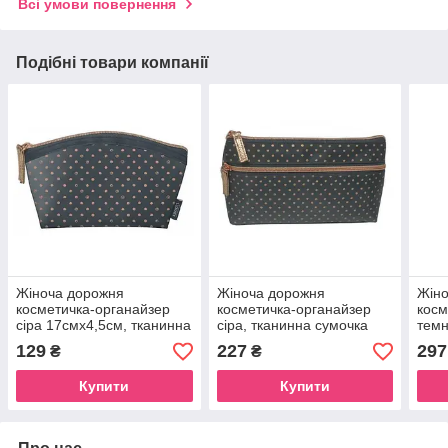
Всі умови повернення
Подібні товари компанії
Жіноча дорожня
Жіноча дорожня
Жін
косметичка-органайзер
косметичка-органайзер
косм
сіра 17смх4,5см, тканинна
сіра, тканинна сумочка
темн
сумочка для косметики
для косметики середня
ткан
129
227
297
₴
₴
водонепроникна люкс для
24смх8см люкс Beauty
косм
Beauty Luxury Grey
Luxury Grey
люкс
Купити
Купити
Gre