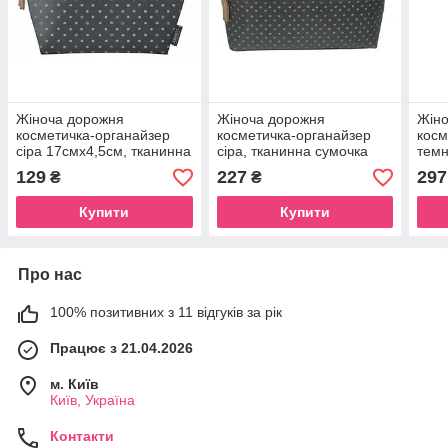
Жіноча дорожня
Жіноча дорожня
Жін
косметичка-органайзер
косметичка-органайзер
косм
сіра 17смх4,5см, тканинна
сіра, тканинна сумочка
темн
сумочка для косметики
для косметики середня
ткан
129
227
297
₴
₴
водонепроникна люкс для
24смх8см люкс Beauty
косм
Beauty Luxury Grey
Luxury Grey
люкс
Купити
Купити
Gre
Про нас
100% позитивних з 11 відгуків за рік
Працює з 21.04.2026
м. Київ
Київ, Україна
Контакти