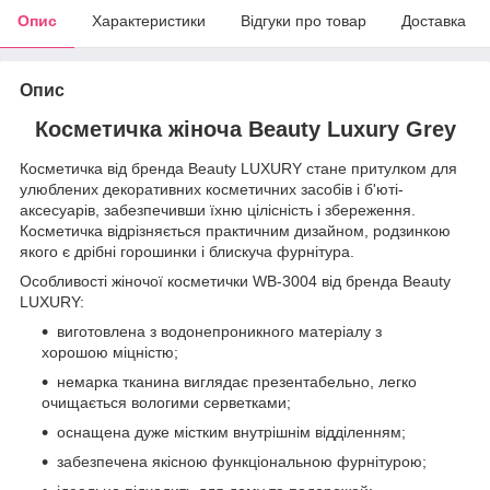
Опис
Характеристики
Відгуки про товар
Доставка
Опис
Косметичка жіноча Beauty Luxury Grey
Косметичка від бренда Beauty LUXURY стане притулком для
улюблених декоративних косметичних засобів і б'юті-
аксесуарів, забезпечивши їхню цілісність і збереження.
Косметичка відрізняється практичним дизайном, родзинкою
якого є дрібні горошинки і блискуча фурнітура.
Особливості жіночої косметички WB-3004 від бренда Beauty
LUXURY:
виготовлена з водонепроникного матеріалу з
хорошою міцністю;
немарка тканина виглядає презентабельно, легко
очищається вологими серветками;
оснащена дуже містким внутрішнім відділенням;
забезпечена якісною функціональною фурнітурою;