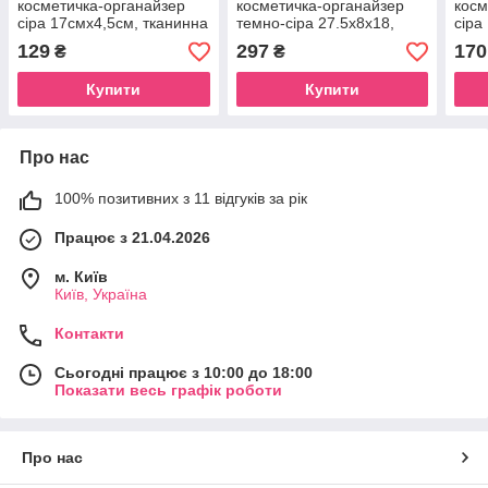
косметичка-органайзер
косметичка-органайзер
косм
сіра 17смх4,5см, тканинна
темно-сіра 27.5x8x18,
сіра
сумочка для косметики
тканинна сумочка для
сумо
129
297
170
₴
₴
водонепроникна люкс для
косметики на блискавці
блис
Beauty Luxury Grey
люкс для Beauty Luxury
Luxu
Купити
Купити
Grey
Про нас
100% позитивних з 11 відгуків за рік
Працює з 21.04.2026
м. Київ
Київ, Україна
Контакти
Сьогодні працює з 10:00 до 18:00
Показати весь графік роботи
Про нас