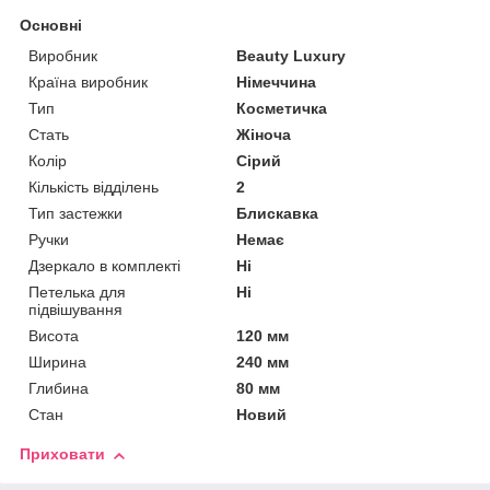
Основні
Виробник
Beauty Luxury
Країна виробник
Німеччина
Тип
Косметичка
Стать
Жіноча
Колір
Сірий
Кількість відділень
2
Тип застежки
Блискавка
Ручки
Немає
Дзеркало в комплекті
Ні
Петелька для
Ні
підвішування
Висота
120 мм
Ширина
240 мм
Глибина
80 мм
Стан
Новий
Приховати