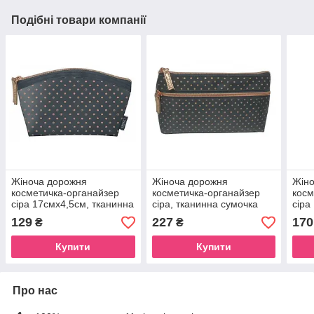
Подібні товари компанії
Жіноча дорожня
Жіноча дорожня
Жін
косметичка-органайзер
косметичка-органайзер
косм
сіра 17смх4,5см, тканинна
сіра, тканинна сумочка
сіра
сумочка для косметики
для косметики середня
сумо
129
227
170
₴
₴
водонепроникна люкс для
24смх8см люкс Beauty
блис
Beauty Luxury Grey
Luxury Grey
Luxu
Купити
Купити
Про нас