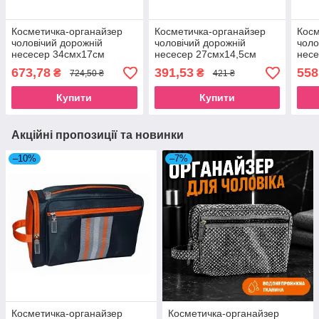
Косметичка-органайзер
Косметичка-органайзер
Косм
чоловічий дорожній
чоловічий дорожній
чоло
несесер 34смх17см
несесер 27смх14,5см
нес
чорний для туалетного
чорний для туалетного
чорн
673,78
391,53
558
₴
₴
724,50 ₴
421 ₴
приладдя Beauty Luxury
приладдя Beauty Luxury
прил
Купити
Купити
Акційні пропозиції та новинки
–10%
–7%
Косметичка-органайзер
Косметичка-органайзер