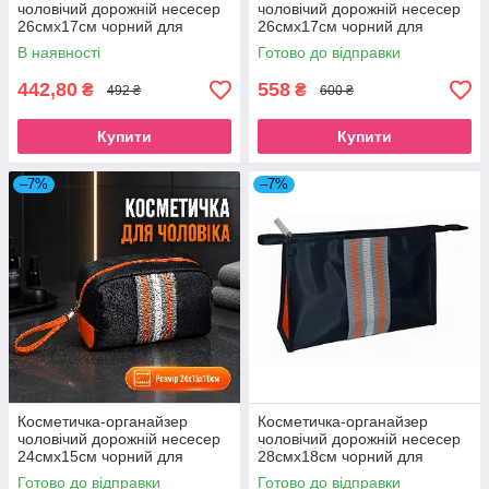
чоловічий дорожній несесер
чоловічий дорожній несесер
26смх17см чорний для
26смх17см чорний для
туалетного приладдя Beauty
туалетного приладдя Beauty
В наявності
Готово до відправки
Luxury
Luxury
442,80
558
₴
₴
492 ₴
600 ₴
Купити
Купити
–7%
–7%
Косметичка-органайзер
Косметичка-органайзер
чоловічий дорожній несесер
чоловічий дорожній несесер
24смх15см чорний для
28смх18см чорний для
туалетного приладдя Beauty
туалетного приладдя Beauty
Готово до відправки
Готово до відправки