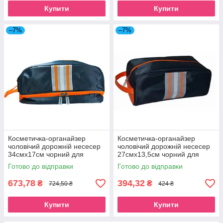
Купити
Купити
–7%
–7%
Косметичка-органайзер
Косметичка-органайзер
чоловічий дорожній несесер
чоловічий дорожній несесер
34смх17см чорний для
27смх13,5см чорний для
туалетного приладдя Beauty
туалетного приладдя Beauty
Готово до відправки
Готово до відправки
Luxury
LuxuryMB-8006
673,78
394,32
₴
₴
724,50 ₴
424 ₴
Купити
Купити