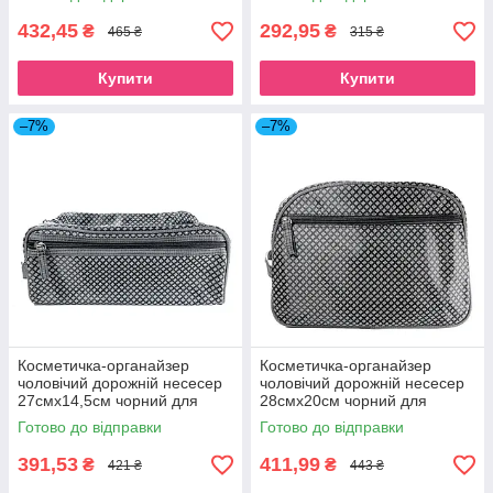
Luxury
Luxury
432,45
292,95
₴
₴
465 ₴
315 ₴
Купити
Купити
–7%
–7%
Косметичка-органайзер
Косметичка-органайзер
чоловічий дорожній несесер
чоловічий дорожній несесер
27смх14,5см чорний для
28смх20см чорний для
туалетного приладдя Beauty
туалетного приладдя Beauty
Готово до відправки
Готово до відправки
Luxury
Luxury
391,53
411,99
₴
₴
421 ₴
443 ₴