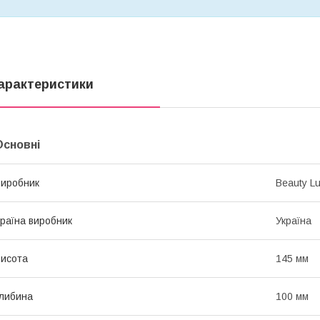
арактеристики
Основні
иробник
Beauty L
раїна виробник
Україна
исота
145 мм
либина
100 мм