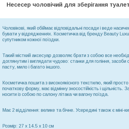
Несесер чоловічий для зберігання туале
Чоловікові, який обіймає відповідальні посади і веде наси
бувати у відрядженнях. Косметичка від бренду Beauty Luxu
супутником кожної поїздки.
Такий місткий аксесуар дозволяє брати з собою все необх
доглянутим і виглядати чудово: станки для гоління, засоби осо
пасту, мило і багато іншого.
Косметичка пошита з високоякісного текстилю, який просто
початкову форму, має відмінну зносостійкість і щільність.
носити із собою по салону літака чи вагону поїзда.
Має 2 відділення: велике та бічне. Усередині також є міні-к
Розмір: 27 x 14.5 x 10 см