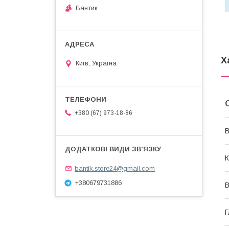
Бантик
Х
Київ, Україна
+380 (67) 973-18-86
В
К
bantik.store24@gmail.com
+380679731886
В
Г