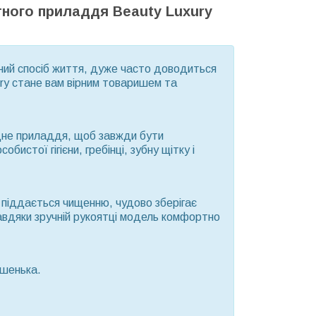
тного приладдя Beauty Luxury
чений спосіб життя, дуже часто доводиться
ry стане вам вірним товаришем та
ідне приладдя, щоб завжди бути
бистої гігієни, гребінці, зубну щітку і
 піддається чищенню, чудово зберігає
 Завдяки зручній рукоятці модель комфортно
ишенька.