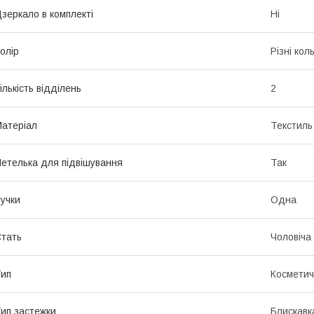
зеркало в комплекті
Ні
олір
Різні кол
ількість відділень
2
атеріал
Текстиль
етелька для підвішування
Так
учки
Одна
тать
Чоловіча
ип
Косметич
ип застежки
Блискавк