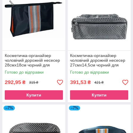
Косметичка-органайзер
Косметичка-органайзер
чоловічий дорожній несесер
чоловічий дорожній несесер
28смх18см чорний для
27смх14,5см чорний для
туалетного приладдя Beauty
туалетного приладдя Beauty
Готово до відправки
Готово до відправки
Luxury
Luxury
292,95
391,53
₴
₴
315 ₴
421 ₴
Купити
Купити
–7%
–7%