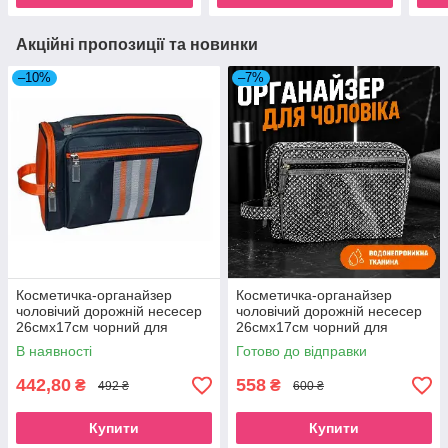
Акційні пропозиції та новинки
–10%
–7%
Косметичка-органайзер
Косметичка-органайзер
чоловічий дорожній несесер
чоловічий дорожній несесер
26смх17см чорний для
26смх17см чорний для
туалетного приладдя Beauty
туалетного приладдя Beauty
В наявності
Готово до відправки
Luxury
Luxury
442,80
558
₴
₴
492 ₴
600 ₴
Купити
Купити