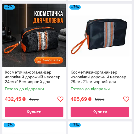
–7%
–7%
Косметичка-органайзер
Косметичка-органайзер
чоловічий дорожній несесер
чоловічий дорожній несесер
24смх15см чорний для
29смх21см чорний для
туалетного приладдя Beauty
туалетного приладдя Beauty
Готово до відправки
Готово до відправки
Luxury
Luxury
432,45
495,69
₴
₴
465 ₴
533 ₴
Купити
Купити
–7%
–7%