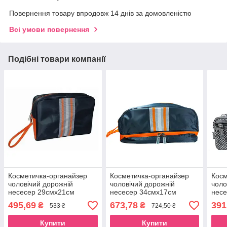
Повернення товару впродовж 14 днів за домовленістю
Всі умови повернення
Подібні товари компанії
Косметичка-органайзер
Косметичка-органайзер
Косм
чоловічий дорожній
чоловічий дорожній
чоло
несесер 29смх21см
несесер 34смх17см
несе
чорний для туалетного
чорний для туалетного
чорн
495,69
673,78
391
₴
₴
533 ₴
724,50 ₴
приладдя Beauty Luxury
приладдя Beauty Luxury
прил
Купити
Купити