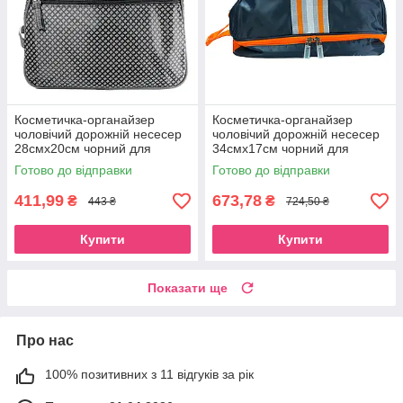
Косметичка-органайзер
Косметичка-органайзер
чоловічий дорожній несесер
чоловічий дорожній несесер
28смх20см чорний для
34смх17см чорний для
туалетного приладдя Beauty
туалетного приладдя Beauty
Готово до відправки
Готово до відправки
Luxury
Luxury
411,99
673,78
₴
₴
443 ₴
724,50 ₴
Купити
Купити
Показати ще
Про нас
100% позитивних з 11 відгуків за рік