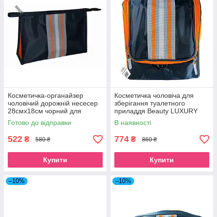
Косметичка-органайзер
Косметичка чоловіча для
чоловічий дорожній несесер
зберігання туалетного
28смх18см чорний для
приладдя Beauty LUXURY
туалетного приладдя Beauty
MB-7005
Готово до відправки
В наявності
Luxury
522
774
₴
₴
580 ₴
860 ₴
Купити
Купити
–10%
–10%