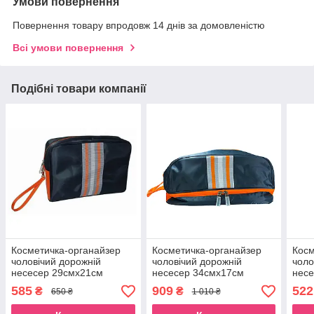
Умови повернення
Повернення товару впродовж 14 днів за домовленістю
Всі умови повернення
Подібні товари компанії
Косметичка-органайзер
Косметичка-органайзер
Косм
чоловічий дорожній
чоловічий дорожній
чоло
несесер 29смх21см
несесер 34смх17см
несе
чорний для туалетного
чорний для туалетного
чорн
585
909
522
₴
₴
650 ₴
1 010 ₴
приладдя Beauty Luxury
приладдя Beauty Luxury
прил