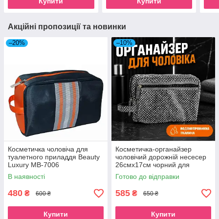
Купити
Купити
Акційні пропозиції та новинки
–20%
–10%
Косметичка чоловіча для
Косметичка-органайзер
туалетного приладдя Beauty
чоловічий дорожній несесер
Luxury MB-7006
26смх17см чорний для
туалетного приладдя Beauty
В наявності
Готово до відправки
Luxury
480
585
₴
₴
600 ₴
650 ₴
Купити
Купити