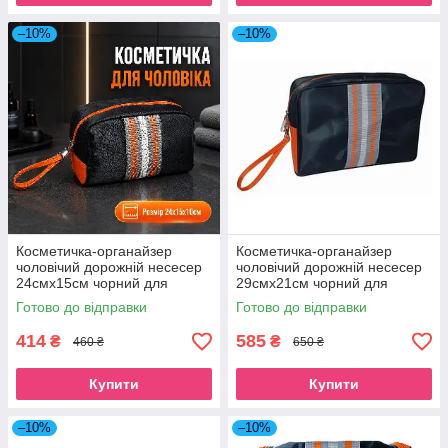
–10%
–10%
Косметичка-органайзер
Косметичка-органайзер
чоловічий дорожній несесер
чоловічий дорожній несесер
24смх15см чорний для
29смх21см чорний для
туалетного приладдя Beauty
туалетного приладдя Beauty
Готово до відправки
Готово до відправки
Luxury
Luxury
414
585
₴
₴
460 ₴
650 ₴
Купити
Купити
–10%
–10%