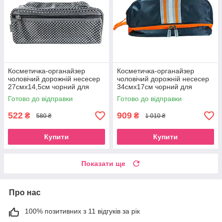
Косметичка-органайзер
Косметичка-органайзер
чоловічий дорожній несесер
чоловічий дорожній несесер
27смх14,5см чорний для
34смх17см чорний для
туалетного приладдя Beauty
туалетного приладдя Beauty
Готово до відправки
Готово до відправки
Luxury
Luxury
522
909
₴
₴
580 ₴
1 010 ₴
Купити
Купити
Показати ще
Про нас
100% позитивних з 11 відгуків за рік