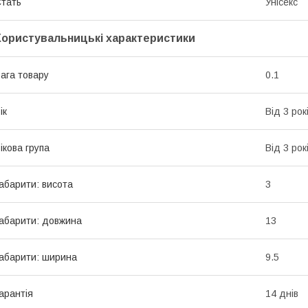
тать
Унісекс
Користувальницькі характеристики
ага товару
0.1
ік
Від 3 рок
ікова група
Від 3 рок
абарити: висота
3
абарити: довжина
13
абарити: ширина
9.5
арантія
14 днів