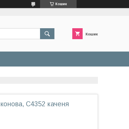
Кошик
Кошик
конова, C4352 каченя