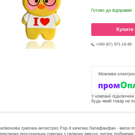
Готово до відправки
Купити
+380 (67) 973-18-86
У компанії підключені
будь-який товар не п
иліконова сумочка-антистрес Pop-It качечка Лалафанфан - мила гер
евеличка персональна сумочка з силікону вміщує дитячі дрібнички