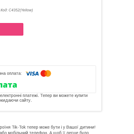
Код:
C4352(Yellow)
 електронні платежі. Тепер ви можете купити
окидаючи сайту.
оїня Tik-Tok тепер може бути і у Вашої дитини!
 або мобільний телефон. А щоб її легше було