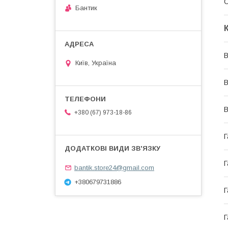
С
Бантик
В
Київ, Україна
В
В
+380 (67) 973-18-86
Г
Г
bantik.store24@gmail.com
+380679731886
Г
Г