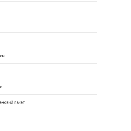
 см
с
еновий пакет