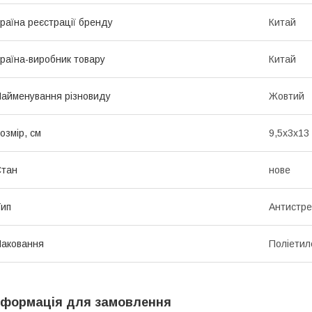
раїна реєстрації бренду
Китай
раїна-виробник товару
Китай
айменування різновиду
Жовтий
озмір, см
9,5х3х13
Стан
нове
ип
Антистре
аковання
Поліетил
нформація для замовлення