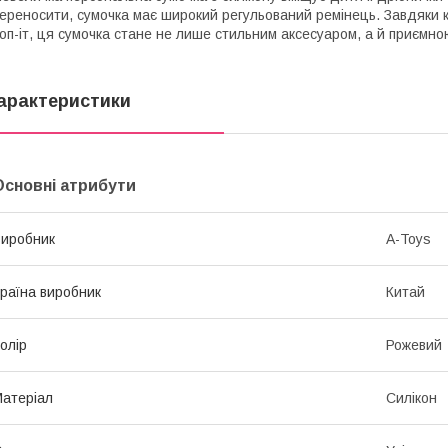
ереносити, сумочка має широкий регульований ремінець. Завдяки к
оп-іт, ця сумочка стане не лише стильним аксесуаром, а й приємн
арактеристики
Основні атрибути
иробник
A-Toys
раїна виробник
Китай
олір
Рожевий
атеріал
Силікон