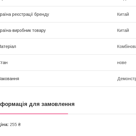
раїна реєстрації бренду
Китай
раїна-виробник товару
Китай
атеріал
Комбінов
Стан
нове
аковання
Демонстр
нформація для замовлення
іна:
255 ₴