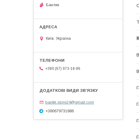
Бантик
С
Т
Київ, Україна
В
+380 (67) 973-18-86
В
Г
bantik.store24@gmail.com
Г
+380679731886
Г
Г