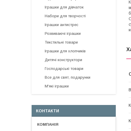
К
Іграшки для дівчаток
м
б
Набори для творчості
С
с
Іграшки антистрес
к
Розвиваючі іграшки
Текстильні товари
Х
Іграшки для хлопчиків
Дитячі конструктори
Господарські товари
Все для свят, подарунки
М'які іграшки
В
К
КОНТАКТИ
К