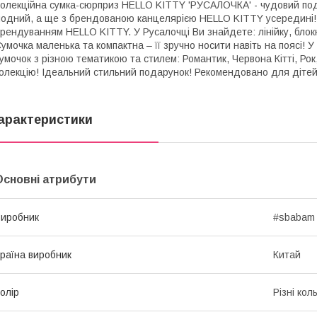
олекційна сумка-сюрприз HELLO KITTY 'РУСАЛОЧКА' - чудовий пода
одний, а ще з брендованою канцелярією HELLO KITTY усередині! У
рендуванням HELLO KITTY. У Русалочці Ви знайдете: лінійку, блокн
умочка маленька та компактна – її зручно носити навіть на поясі! 
умочок з різною тематикою та стилем: Романтик, Червона Кітті, Рок,
олекцію! Ідеальний стильний подарунок! Рекомендовано для дітей в
арактеристики
Основні атрибути
иробник
#sbabam
раїна виробник
Китай
олір
Різні кол