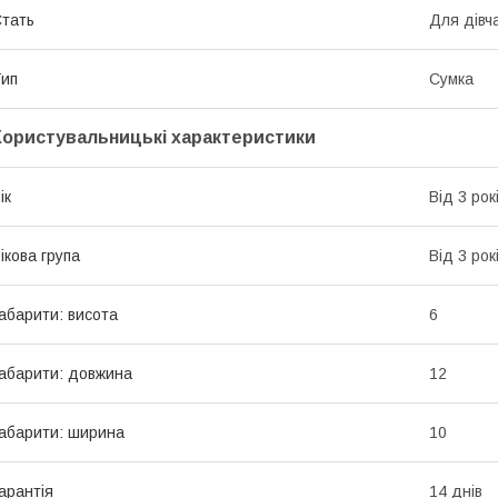
тать
Для дівч
ип
Сумка
Користувальницькі характеристики
ік
Від 3 рок
ікова група
Від 3 рок
абарити: висота
6
абарити: довжина
12
абарити: ширина
10
арантія
14 днів