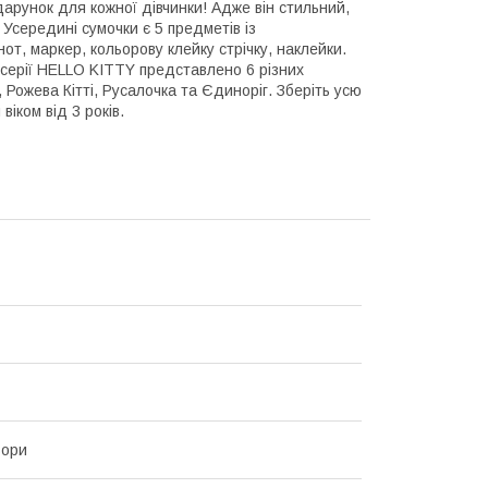
рунок для кожної дівчинки! Адже він стильний,
середині сумочки є 5 предметів із
от, маркер, кольорову клейку стрічку, наклейки.
У серії HELLO KITTY представлено 6 різних
 Рожева Кітті, Русалочка та Єдиноріг. Зберіть усю
іком від 3 років.
ьори