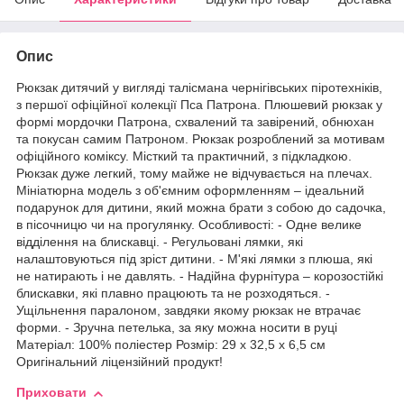
Опис
Рюкзак дитячий у вигляді талісмана чернігівських піротехніків,
з першої офіційної колекції Пса Патрона. Плюшевий рюкзак у
формі мордочки Патрона, схвалений та завірений, обнюхан
та покусан самим Патроном. Рюкзак розроблений за мотивам
офіційного коміксу. Місткий та практичний, з підкладкою.
Рюкзак дуже легкий, тому майже не відчувається на плечах.
Мініатюрна модель з об'ємним оформленням – ідеальний
подарунок для дитини, який можна брати з собою до садочка,
в пісочницю чи на прогулянку. Особливості: - Одне велике
відділення на блискавці. - Регульовані лямки, які
налаштовуються під зріст дитини. - М'які лямки з плюша, які
не натирають і не давлять. - Надійна фурнітура – корозостійкі
блискавки, які плавно працюють та не розходяться. -
Ущільнення паралоном, завдяки якому рюкзак не втрачає
форми. - Зручна петелька, за яку можна носити в руці
Матеріал: 100% поліестер Розмір: 29 х 32,5 х 6,5 см
Оригінальний ліцензійний продукт!
Приховати