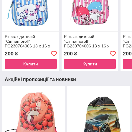
Рюкзак дитячий
Рюкзак дитячий
Рюкз
"Cinnamoroll"
"Cinnamoroll"
"Cin
FG230704006 13 x 16 x
FG230704006 13 x 16 x
FG23
6,5 см 1 ремінь, застібка-
6,5 см 1 ремінь, застібка-
6,5 
200
200
200
₴
₴
блискавка Blue
блискавка Pink-1
блис
Купити
Купити
Акційні пропозиції та новинки