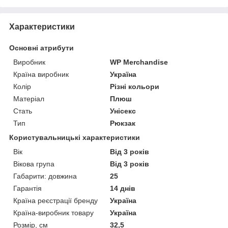
Характеристики
Основні атрибути
Виробник
WP Merchandise
Країна виробник
Україна
Колір
Різні кольори
Матеріал
Плюш
Стать
Унісекс
Тип
Рюкзак
Користувальницькі характеристики
Вік
Від 3 років
Вікова група
Від 3 років
Габарити: довжина
25
Гарантія
14 днів
Країна реєстрації бренду
Україна
Країна-виробник товару
Україна
Розмір, см
32,5