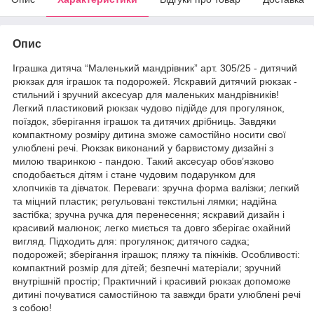
Опис
Іграшка дитяча “Маленький мандрівник” арт. 305/25 - дитячий
рюкзак для іграшок та подорожей. Яскравий дитячий рюкзак -
стильний і зручний аксесуар для маленьких мандрівників!
Легкий пластиковий рюкзак чудово підійде для прогулянок,
поїздок, зберігання іграшок та дитячих дрібниць. Завдяки
компактному розміру дитина зможе самостійно носити свої
улюблені речі. Рюкзак виконаний у барвистому дизайні з
милою тваринкою - пандою. Такий аксесуар обов’язково
сподобається дітям і стане чудовим подарунком для
хлопчиків та дівчаток. Переваги: зручна форма валізки; легкий
та міцний пластик; регульовані текстильні лямки; надійна
застібка; зручна ручка для перенесення; яскравий дизайн і
красивий малюнок; легко миється та довго зберігає охайний
вигляд. Підходить для: прогулянок; дитячого садка;
подорожей; зберігання іграшок; пляжу та пікніків. Особливості:
компактний розмір для дітей; безпечні матеріали; зручний
внутрішній простір; Практичний і красивий рюкзак допоможе
дитині почуватися самостійною та завжди брати улюблені речі
з собою!