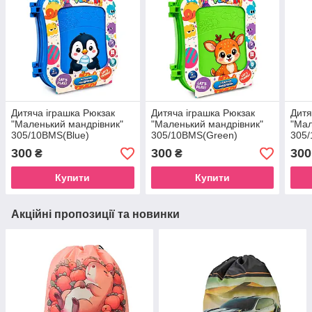
Дитяча іграшка Рюкзак
Дитяча іграшка Рюкзак
Дитя
"Маленький мандрівник"
"Маленький мандрівник"
"Мал
305/10BMS(Blue)
305/10BMS(Green)
305/
28х12х25 см
28х12х25 см
см
300
300
300
₴
₴
Купити
Купити
Акційні пропозиції та новинки