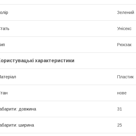
олір
Зелений
тать
Унісекс
ип
Рюкзак
Користувацькі характеристики
атеріал
Пластик
Стан
нове
абарити: довжина
31
абарити: ширина
25