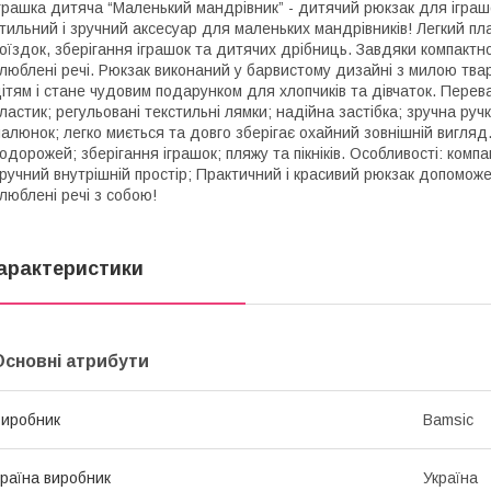
грашка дитяча “Маленький мандрівник” - дитячий рюкзак для іграш
тильний і зручний аксесуар для маленьких мандрівників! Легкий пл
оїздок, зберігання іграшок та дитячих дрібниць. Завдяки компактн
люблені речі. Рюкзак виконаний у барвистому дизайні з милою тва
ітям і стане чудовим подарунком для хлопчиків та дівчаток. Перева
ластик; регульовані текстильні лямки; надійна застібка; зручна ру
алюнок; легко миється та довго зберігає охайний зовнішній вигляд
одорожей; зберігання іграшок; пляжу та пікніків. Особливості: комп
ручний внутрішній простір; Практичний і красивий рюкзак допомож
люблені речі з собою!
арактеристики
Основні атрибути
иробник
Bamsic
раїна виробник
Україна