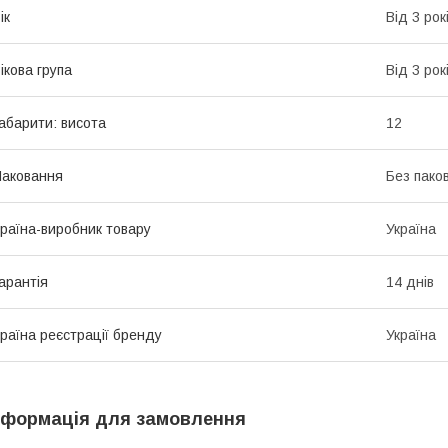
ік
Від 3 рок
ікова група
Від 3 рок
абарити: висота
12
аковання
Без пако
раїна-виробник товару
Україна
арантія
14 днів
раїна реєстрації бренду
Україна
нформація для замовлення