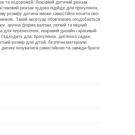
ок та подорожей. Яскравий дитячий рюкзак -
астиковий рюкзак чудово підійде для прогулянок,
ому розміру дитина зможе самостійно носити свої
ринкою. Такий аксесуар обов’язково сподобається
ги: зручна форма валізки; легкий та міцний
чка для перенесення; яскравий дизайн і красивий
. Підходить для: прогулянок; дитячого садка;
актний розмір для дітей; безпечні матеріали;
е дитині почуватися самостійною та завжди брати