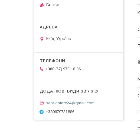
Бантик
К
С
Київ, Україна
Т
+380 (67) 973-18-86
М
bantik.store24@gmail.com
+380679731886
Г
Г