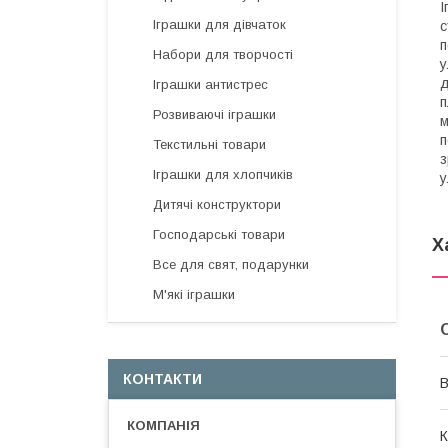
І
Іграшки для дівчаток
с
п
Набори для творчості
у
д
Іграшки антистрес
п
Розвиваючі іграшки
м
п
Текстильні товари
з
Іграшки для хлопчиків
у
Дитячі конструктори
Господарські товари
Х
Все для свят, подарунки
М'які іграшки
КОНТАКТИ
В
К