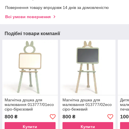
Повернення товару впродовж 14 днів за домовленістю
Всі умови повернення
Подібні товари компанії
Магнітна дошка для
Магнітна дошка для
Дитя
малювання 013777/01eco
малювання 013777/02eco
малю
сіро-бірюзовий
сіро-бежевий
печа
800
800
100
₴
₴
Купити
Купити