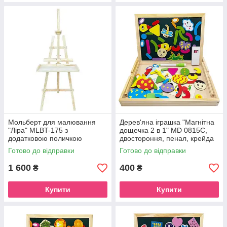
Мольберт для малювання
Дерев'яна іграшка "Магнітна
"Ліра" MLBT-175 з
дощечка 2 в 1" MD 0815C,
додатковою поличкою
двостороння, пенал, крейда
Готово до відправки
Готово до відправки
1 600
400
₴
₴
Купити
Купити