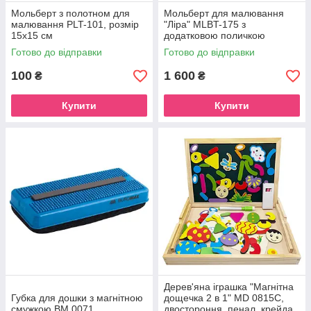
Мольберт з полотном для
Мольберт для малювання
малювання PLT-101, розмір
"Ліра" MLBT-175 з
15х15 см
додатковою поличкою
Готово до відправки
Готово до відправки
100
1 600
₴
₴
Купити
Купити
Дерев'яна іграшка "Магнітна
Губка для дошки з магнітною
дощечка 2 в 1" MD 0815C,
смужкою BM.0071
двостороння, пенал, крейда