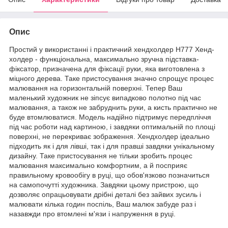
Опис
Простий у використанні і практичний хендхолдер H777 Хенд-
холдер - функціональна, максимально зручна підставка-
фіксатор, призначена для фіксації руки, яка виготовлена з
міцного дерева. Таке пристосування значно спрощує процес
малювання на горизонтальній поверхні. Тепер Ваш
маленький художник не зіпсує випадково полотно під час
малювання, а також не забруднить руки, а кисть практично не
буде втомлюватися. Модель надійно підтримує передпліччя
під час роботи над картиною, і завдяки оптимальній по площі
поверхні, не перекриває зображення. Хендхолдер ідеально
підходить як і для лівші, так і для правші завдяки унікальному
дизайну. Таке пристосування не тільки зробить процес
малювання максимально комфортним, а й посприяє
правильному кровообігу в руці, що обов'язково позначиться
на самопочутті художника. Завдяки цьому пристрою, що
дозволяє опрацьовувати дрібні деталі без зайвих зусиль і
малювати кілька годин поспіль, Ваш малюк забуде раз і
назавжди про втомлені м'язи і напруження в руці.