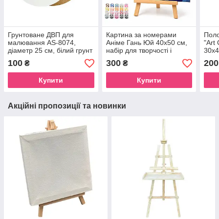
Грунтоване ДВП для
Картина за номерами
Пол
малювання AS-8074,
Аніме Гань Юй 40х50 см,
"Art
діаметр 25 см, білий грунт
набір для творчості і
30х4
малювання на полотні
100
300
200
₴
₴
ART CRAFT розмальовка
з акриловими фарбами
Купити
Купити
Акційні пропозиції та новинки