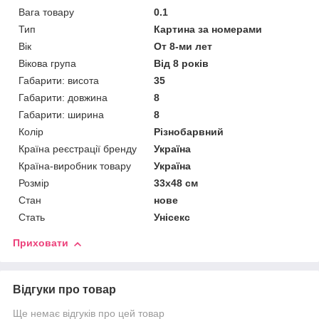
Вага товару
0.1
Тип
Картина за номерами
Вік
От 8-ми лет
Вікова група
Від 8 років
Габарити: висота
35
Габарити: довжина
8
Габарити: ширина
8
Колір
Різнобарвний
Країна реєстрації бренду
Україна
Країна-виробник товару
Україна
Розмір
33х48 см
Стан
нове
Стать
Унісекс
Приховати
Відгуки про товар
Ще немає відгуків про цей товар