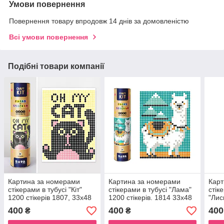
Умови повернення
Повернення товару впродовж 14 днів за домовленістю
Всі умови повернення
Подібні товари компанії
Картина за номерами
Картина за номерами
Карт
стікерами в тубусі "Кіт"
стікерами в тубусі "Лама"
стік
1200 стікерів 1807, 33х48
1200 стікерів. 1814 33х48
"Лис
см
см
1838
400
400
400
₴
₴