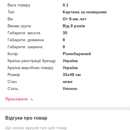
Вага товару
0.1
Тип
Картина за номерами
Вік
От 8-ми лет
Вікова група
Від 8 років
Габарити: висота
35
Габарити: довжина
8
Габарити: ширина
8
Колір
Різнобарвний
Країна реєстрації бренду
Україна
Країна-виробник товару
Україна
Розмір
33х48 см
Стан
нове
Стать
Унісекс
Приховати
Відгуки про товар
Ще немає відгуків про цей товар