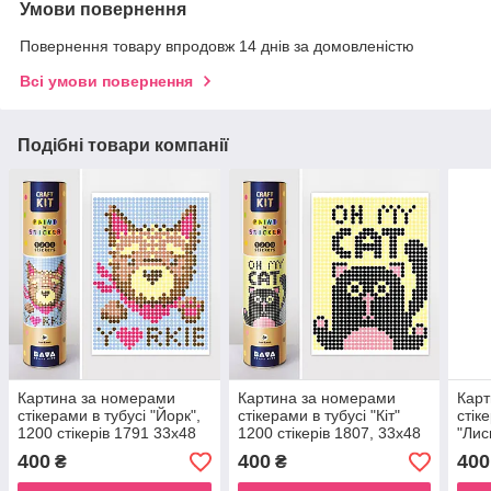
Умови повернення
Повернення товару впродовж 14 днів за домовленістю
Всі умови повернення
Подібні товари компанії
Картина за номерами
Картина за номерами
Карт
стікерами в тубусі "Йорк",
стікерами в тубусі "Кіт"
стік
1200 стікерів 1791 33х48
1200 стікерів 1807, 33х48
"Лис
см
см
1838
400
400
400
₴
₴