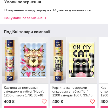
Умови повернення
Повернення товару впродовж 14 днів за домовленістю
Всі умови повернення
Подібні товари компанії
Картина за номерами
Картина за номерами
Карт
стікерами в тубусі "Йорк",
стікерами в тубусі "Кіт"
стік
1200 стікерів 1791 33х48
1200 стікерів 1807, 33х48
1200
см
см
см
400
400
400
₴
₴