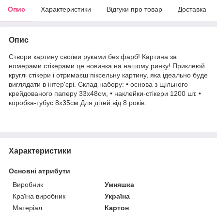
Опис
Характеристики
Відгуки про товар
Доставка
Опис
Створи картину своїми руками без фарб! Картина за
номерами стікерами це новинка на нашому ринку! Приклеюй
круглі стікери і отримаєш піксельну картину, яка ідеально буде
виглядати в інтер'єрі. Склад набору: • основа з щільного
крейдованого паперу 33х48см, • наклейки-стікери 1200 шт. •
коробка-тубус 8х35см Для дітей від 8 років.
Характеристики
Основні атрибути
Виробник
Умняшка
Країна виробник
Україна
Матеріал
Картон