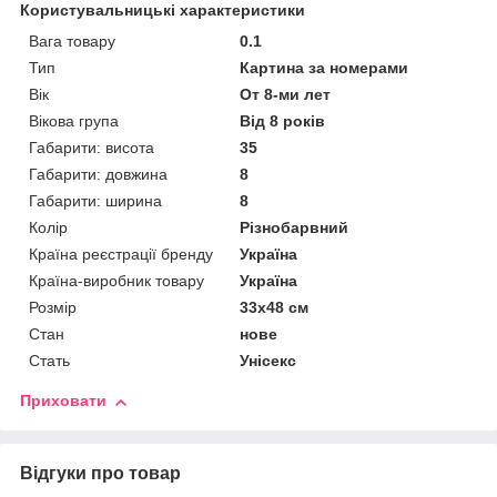
Користувальницькі характеристики
Вага товару
0.1
Тип
Картина за номерами
Вік
От 8-ми лет
Вікова група
Від 8 років
Габарити: висота
35
Габарити: довжина
8
Габарити: ширина
8
Колір
Різнобарвний
Країна реєстрації бренду
Україна
Країна-виробник товару
Україна
Розмір
33х48 см
Стан
нове
Стать
Унісекс
Приховати
Відгуки про товар