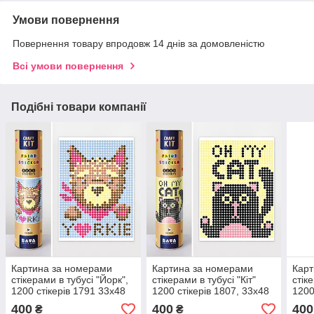
Умови повернення
Повернення товару впродовж 14 днів за домовленістю
Всі умови повернення
Подібні товари компанії
Картина за номерами
Картина за номерами
Карт
стікерами в тубусі "Йорк",
стікерами в тубусі "Кіт"
стік
1200 стікерів 1791 33х48
1200 стікерів 1807, 33х48
1200
см
см
см
400
400
400
₴
₴