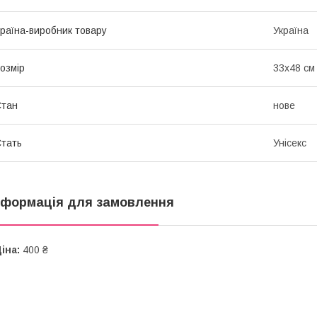
раїна-виробник товару
Україна
озмір
33х48 см
Стан
нове
тать
Унісекс
нформація для замовлення
іна:
400 ₴