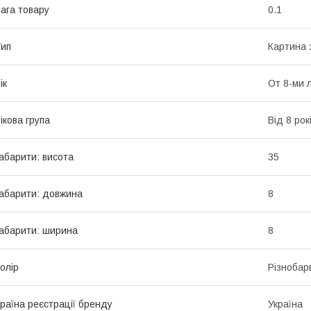
ага товару
0.1
ип
Картина 
ік
От 8-ми 
ікова група
Від 8 рок
абарити: висота
35
абарити: довжина
8
абарити: ширина
8
олір
Різнобар
раїна реєстрації бренду
Україна