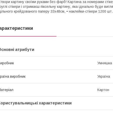
твори картину своїми руками без фарб! Картина за номерами стік
руглі стікери і отримаєш піксельну картину, яка ідеально буде вигля
ільного крейдованого паперу 33х48см, • наклейки-стікери 1200 шт. 
арактеристики
Основні атрибути
иробник
Умняшка
раїна виробник
Україна
атеріал
Картон
Користувальницькі характеристики