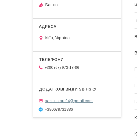
В
Бантик
Т
В
Київ, Україна
В
+380 (67) 973-18-86
Г
Г
bantik.store24@gmail.com
Г
+380679731886
К
К