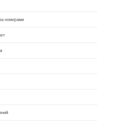
за номерами
лет
ів
вний