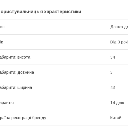
Користувальницькі характеристики
ип
Дошка д
ік
Від 3 рок
абарити: висота
34
абарити: довжина
3
абарити: ширина
43
арантія
14 днів
раїна реєстрації бренду
Китай