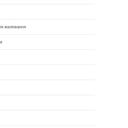
ля малювання
ів