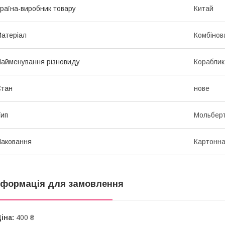
раїна-виробник товару
Китай
атеріал
Комбінов
айменування різновиду
Кораблик
Стан
нове
ип
Мольберт
аковання
Картонна
нформація для замовлення
іна:
400 ₴