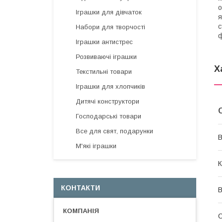
о
Іграшки для дівчаток
я
с
Набори для творчості
ф
Іграшки антистрес
Розвиваючі іграшки
Х
Текстильні товари
Іграшки для хлопчиків
Дитячі конструктори
Господарські товари
Все для свят, подарунки
В
М'які іграшки
К
КОНТАКТИ
В
С