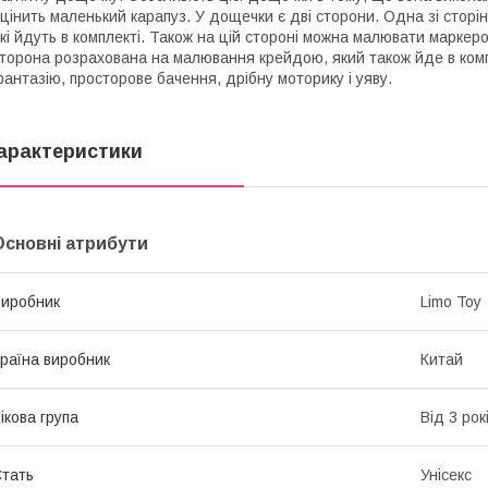
цінить маленький карапуз. У дощечки є дві сторони. Одна зі сторін 
кі йдуть в комплекті. Також на цій стороні можна малювати маркеро
торона розрахована на малювання крейдою, який також йде в комп
антазію, просторове бачення, дрібну моторику і уяву.
арактеристики
Основні атрибути
иробник
Limo Toy
раїна виробник
Китай
ікова група
Від 3 рок
тать
Унісекс