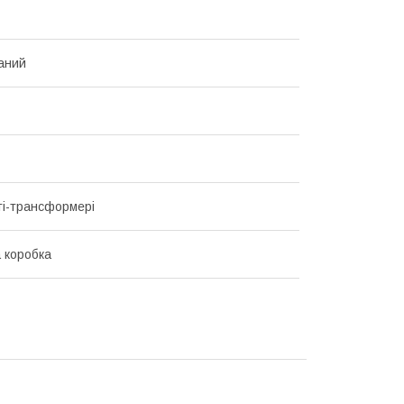
аний
і-трансформері
 коробка