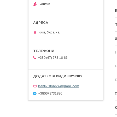
Бантик
Т
Київ, Україна
В
Г
+380 (67) 973-18-86
Г
Г
bantik.store24@gmail.com
+380679731886
Г
К