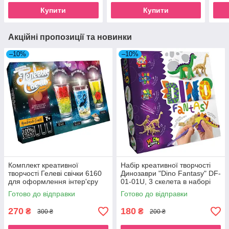
Купити
Купити
Акційні пропозиції та новинки
–10%
–10%
Комплект креативної
Набір креативної творчості
творчості Гелеві свічки 6160
Динозаври "Dino Fantasy" DF-
для оформлення інтер'єру
01-01U, 3 скелета в наборі
GS-02-01
Диметродон
Готово до відправки
Готово до відправки
270
180
₴
₴
300 ₴
200 ₴