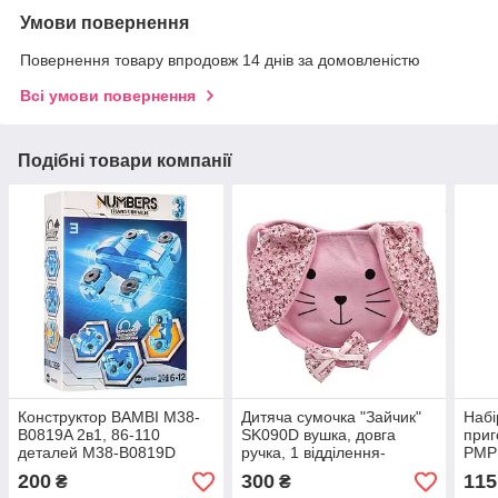
Умови повернення
Повернення товару впродовж 14 днів за домовленістю
Всі умови повернення
Подібні товари компанії
Конструктор BAMBI M38-
Дитяча сумочка "Зайчик"
Набі
B0819A 2в1, 86-110
SK090D вушка, довга
приг
деталей M38-B0819D
ручка, 1 відділення-
PMP1
липучка
сце
200
300
115
₴
₴