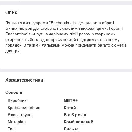
Опис
Лялька з аксесуарами "Enchantimals" це ляльки в образі
милих ляльок-дівчаток з їх пухнастими вихованцями. Героїні
Enchantimals живуть в чарівному лісі і разом з тваринами
охороняють його від неприємностей і підтримують в ньому
порядок. З такими ляльками можна придумати багато сюжетів
для гри.
Характеристики
Основні
Виробник
METR+
Країна виробник
Китай
Вікова група
Від 3 років
Матеріал
Комбінований
Тип
Лялька