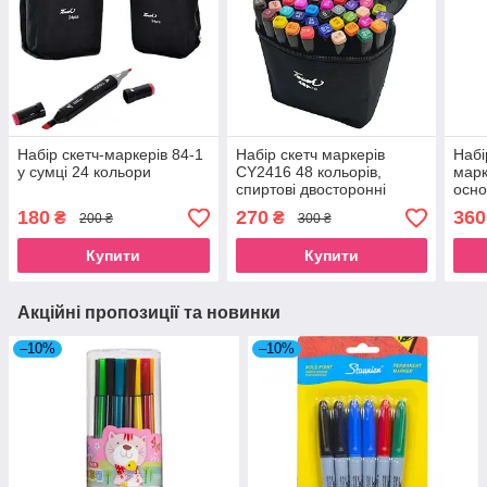
Набір скетч-маркерів 84-1
Набір скетч маркерів
Набі
у сумці 24 кольори
CY2416 48 кольорів,
марк
спиртові двосторонні
осно
маркери, Довжина
двос
180
270
360
₴
₴
200 ₴
300 ₴
маркера 15,5 см
Купити
Купити
Акційні пропозиції та новинки
–10%
–10%