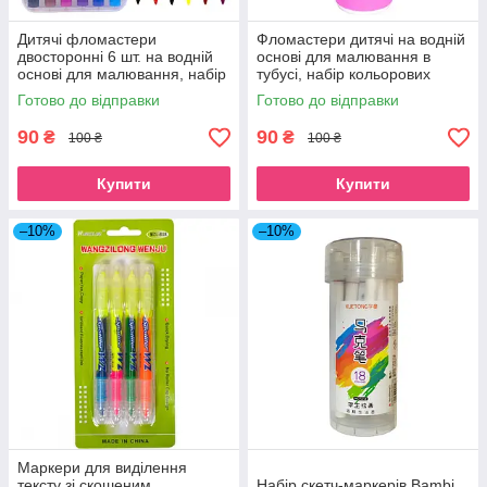
Дитячі фломастери
Фломастери дитячі на водній
двосторонні 6 шт. на водній
основі для малювання в
основі для малювання, набір
тубусі, набір кольорових
кольорових фломастерів 12
фломастерів 12 кольорів для
Готово до відправки
Готово до відправки
кольорів для школи в боксі
школи рожевий
90
90
₴
₴
100 ₴
100 ₴
Купити
Купити
–10%
–10%
Маркери для виділення
тексту зі скошеним
Набір скетч-маркерів Bambi