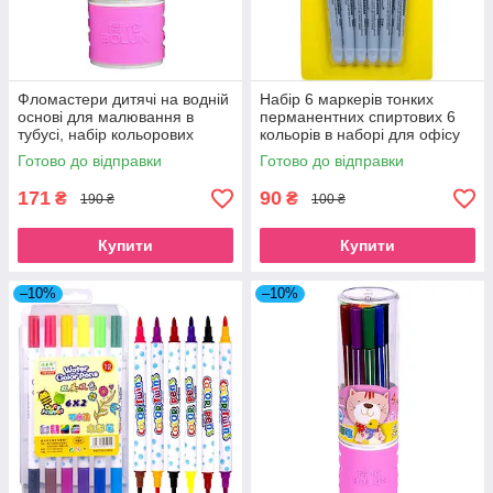
Фломастери дитячі на водній
Набір 6 маркерів тонких
основі для малювання в
перманентних спиртових 6
тубусі, набір кольорових
кольорів в наборі для офісу
фломастерів 24 кольори для
та малювання
Готово до відправки
Готово до відправки
школи
171
90
₴
₴
190 ₴
100 ₴
Купити
Купити
–10%
–10%