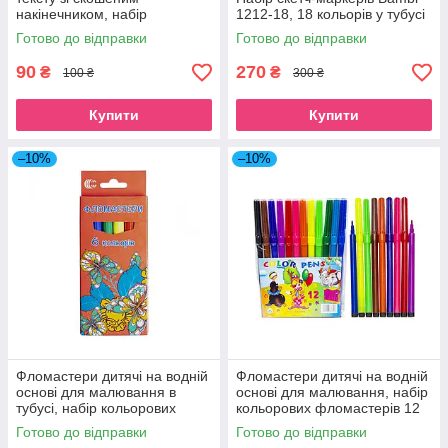
накінечником, набір
1212-18, 18 кольорів у тубусі
двосторонніх
Готово до відправки
Готово до відправки
флуоресцентних неонових
текстмаркерів 4 шт. в упаковці
90
270
₴
₴
100 ₴
300 ₴
Купити
Купити
–10%
–10%
Фломастери дитячі на водній
Фломастери дитячі на водній
основі для малювання в
основі для малювання, набір
тубусі, набір кольорових
кольорових фломастерів 12
фломастерів 6 кольорів для
кольорів для школи Мультики
Готово до відправки
Готово до відправки
школи
COLOR-IT