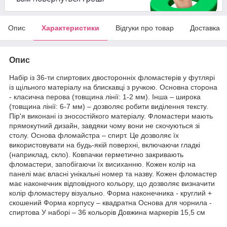
Опис
Характеристики
Відгуки про товар
Доставка
Опис
Набір із 36-ти спиртових двосторонніх фломастерів у футлярі
із щільного матеріалу на блискавці з ручкою. Основна сторона
- класична перова (товщина лінії: 1-2 мм). Інша – широка
(товщина лінії: 6-7 мм) – дозволяє робити виділення тексту.
Пір'я виконані із зносостійкого матеріалу. Фломастери мають
прямокутний дизайн, завдяки чому вони не скочуються зі
столу. Основа фломайстра – спирт. Це дозволяє їх
використовувати на будь-якій поверхні, включаючи гладкі
(наприклад, скло). Ковпачки герметично закривають
фломастери, запобігаючи їх висиханню. Кожен колір на
панелі має власні унікальні номер та назву. Кожен фломастер
має наконечник відповідного кольору, що дозволяє визначити
колір фломастеру візуально. Форма наконечника - круглий +
скошений Форма корпусу – квадратна Основа для чорнила -
спиртова У наборі – 36 кольорів Довжина маркерів 15,5 см