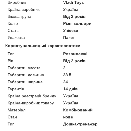
Виробник
Vladi Toys
Країна виробник
Україна
Вікова група
Від 2 років
Колір
Різні кольори
Стать
Унісекс
Упаковка
Пакет
Користувальницькі характеристики
Тип
Розвиваючі
Вік
Від 2 років
Габарити: висота
2
Габарити: довжина
33.5
Габарити: ширина
24
Гарантія
14 днів
Країна реєстрації бренду
Україна
Країна-виробник товару
Україна
Матеріал
Комбінований
Стан
нове
Тип
Дошка-тренажер