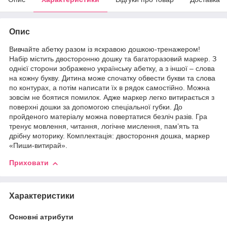
Опис
Вивчайте абетку разом із яскравою дошкою-тренажером!
Набір містить двосторонню дошку та багаторазовий маркер. З
однієї сторони зображено українську абетку, а з іншої – слова
на кожну букву. Дитина може спочатку обвести букви та слова
по контурах, а потім написати їх в рядок самостійно. Можна
зовсім не боятися помилок. Адже маркер легко витирається з
поверхні дошки за допомогою спеціальної губки. До
пройденого матеріалу можна повертатися безліч разів. Гра
тренує мовлення, читання, логічне мислення, пам’ять та
дрібну моторику. Комплектація: двостороння дошка, маркер
«Пиши-витирай».
Приховати
Характеристики
Основні атрибути