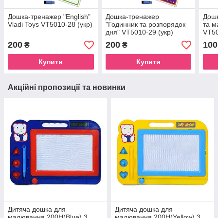
Дошка-тренажер "English"
Дошка-тренажер
Дошк
Vladi Toys VT5010-28 (укр)
"Годинник та розпорядок
та м
дня" VT5010-29 (укр)
VT50
200
200
100
₴
₴
Купити
Купити
Акційні пропозиції та новинки
Дитяча дошка для
Дитяча дошка для
малювання 200H(Blue) 3
малювання 200H(Yellow) 3