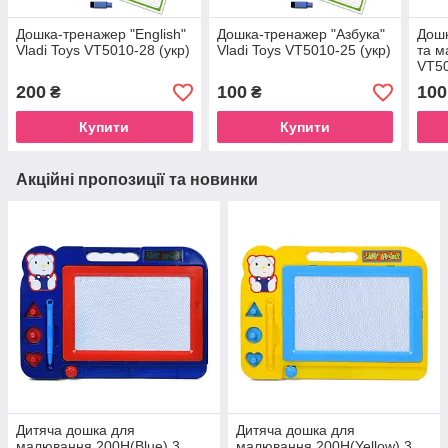
Дошка-тренажер "English"
Дошка-тренажер "Азбука"
Дошк
Vladi Toys VT5010-28 (укр)
Vladi Toys VT5010-25 (укр)
та м
VT50
200
100
100
₴
₴
Купити
Купити
Акційні пропозиції та новинки
Дитяча дошка для
Дитяча дошка для
малювання 200H(Blue) 3
малювання 200H(Yellow) 3