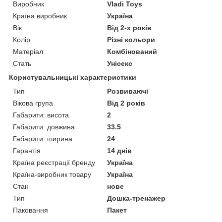
Виробник
Vladi Toys
Країна виробник
Україна
Вік
Від 2-х років
Колір
Різні кольори
Матеріал
Комбінований
Стать
Унісекс
Користувальницькі характеристики
Тип
Розвиваючі
Вікова група
Від 2 років
Габарити: висота
2
Габарити: довжина
33.5
Габарити: ширина
24
Гарантія
14 днів
Країна реєстрації бренду
Україна
Країна-виробник товару
Україна
Стан
нове
Тип
Дошка-тренажер
Паковання
Пакет