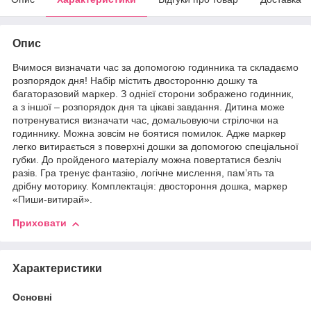
Опис
Вчимося визначати час за допомогою годинника та складаємо
розпорядок дня! Набір містить двосторонню дошку та
багаторазовий маркер. З однієї сторони зображено годинник,
а з іншої – розпорядок дня та цікаві завдання. Дитина може
потренуватися визначати час, домальовуючи стрілочки на
годиннику. Можна зовсім не боятися помилок. Адже маркер
легко витирається з поверхні дошки за допомогою спеціальної
губки. До пройденого матеріалу можна повертатися безліч
разів. Гра тренує фантазію, логічне мислення, пам’ять та
дрібну моторику. Комплектація: двостороння дошка, маркер
«Пиши-витирай».
Приховати
Характеристики
Основні