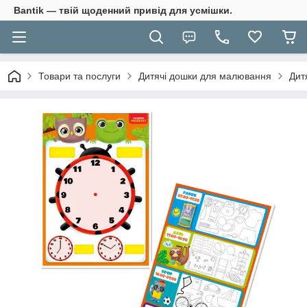
Bantik — твій щоденний привід для усмішки.
Товари та послуги
Дитячі дошки для малювання
Дит