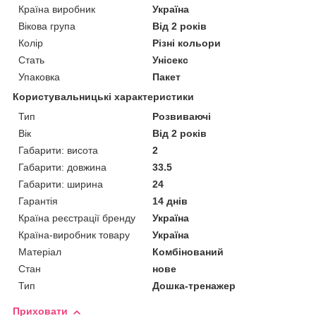
Країна виробник
Україна
Вікова група
Від 2 років
Колір
Різні кольори
Стать
Унісекс
Упаковка
Пакет
Користувальницькі характеристики
Тип
Розвиваючі
Вік
Від 2 років
Габарити: висота
2
Габарити: довжина
33.5
Габарити: ширина
24
Гарантія
14 днів
Країна реєстрації бренду
Україна
Країна-виробник товару
Україна
Матеріал
Комбінований
Стан
нове
Тип
Дошка-тренажер
Приховати