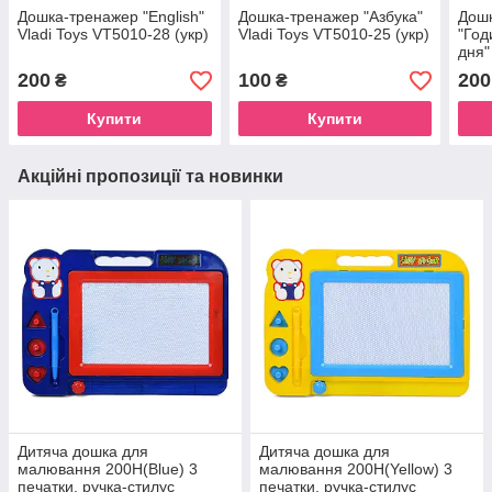
Дошка-тренажер "English"
Дошка-тренажер "Азбука"
Дош
Vladi Toys VT5010-28 (укр)
Vladi Toys VT5010-25 (укр)
"Год
дня"
200
100
200
₴
₴
Купити
Купити
Акційні пропозиції та новинки
Дитяча дошка для
Дитяча дошка для
малювання 200H(Blue) 3
малювання 200H(Yellow) 3
печатки, ручка-стилус
печатки, ручка-стилус