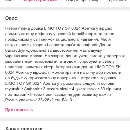
Опис
Інтерактивна дошка LIMO TOY SK 0024 Абетка у віршах
навчить дитину алфавіту у веселій ігровій формі та стане
провідником у світ книжок та шкільного навчання. Маля
вивчить нових тварин і легко запам'ятає алфавіт. Дошка
багатофункціональна та двостороння, має озвучку
українською мовою. На звороті дошки учень зможе у перервах
між заняттями помалювати, а згодом і спробувати себе у
написанні вивчених літер. Інтерактивна дошка LIMO TOY SK
0024 Абетка у віршах, її можна кріпити на стіну або покласти
на будь-яку горизонтальну поверхню. Інтерактивна дошка
LIMO TOY SK 0024 Абетка у віршах має слідуючи основні
функції: • Алфавіт • 3 веселі пісні • 4 цікаві казки • 33 віршики
про тварин • Інтерактивні завдання для розвитку пам'яті
Розмір упаковки: 35х28х2 см. Вік: 3+
Приховати
Характеристики