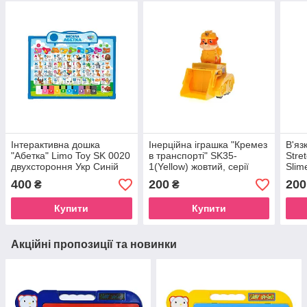
Інтерактивна дошка
Інерційна іграшка "Кремез
В'яз
"Абетка" Limo Toy SK 0020
в транспорті" SK35-
Stret
двухстороння Укр Синій
1(Yellow) жовтий, cерії
Slim
"Щенячий Патруль"
Роже
400
200
200
₴
₴
Купити
Купити
Акційні пропозиції та новинки