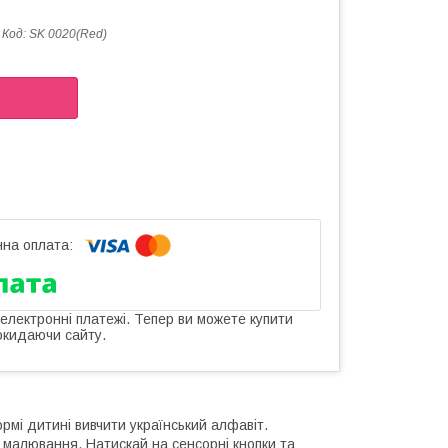
Код:
SK 0020(Red)
 електронні платежі. Тепер ви можете купити
окидаючи сайту.
рмі дитині вивчити український алфавіт.
 малювання. Натискай на сенсорні кнопки та