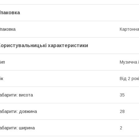
Упаковка
паковка
Картонна
Користувальницькі характеристики
ип
Музична 
ік
Від 2 рок
абарити: висота
35
абарити: довжина
28
абарити: ширина
2