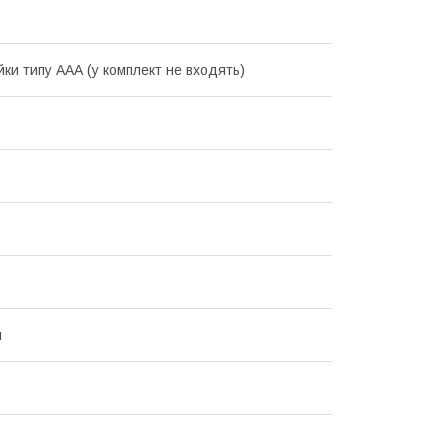
йки типу ААА (у комплект не входять)
й