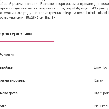
ибирай режим навчання! Вивчимо літери разом із віршами для весел
аркером дитина зможе творити свої шедеври! Функції: - 43 вірші пр
атематичного ряду - 10 геометричних фігур - 3 веселі пісні - цікаві
озмір упаковки: 35х28х2 см. Вік: 3+
арактеристики
Основні
иробник
Limo Toy
раїна виробник
Китай
ікова група
Від 2 рок
олір
Різні кол