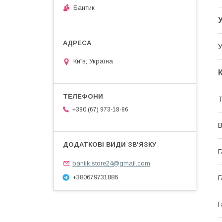
Бантик
У
Київ, Україна
Т
+380 (67) 973-18-86
В
Г
bantik.store24@gmail.com
+380679731886
Г
Г