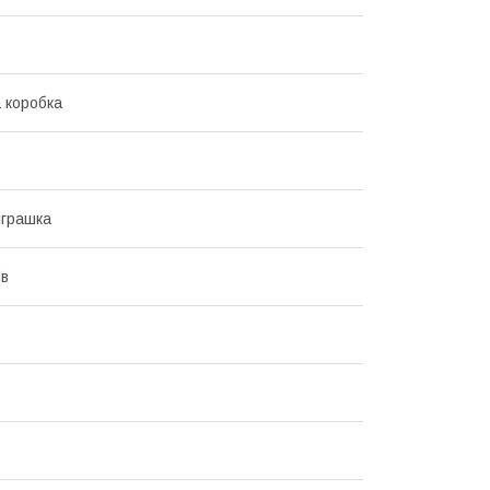
 коробка
іграшка
ів