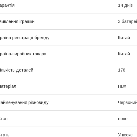
арантія
14 днів
ивлення іграшки
3 батаре
раїна реєстрації бренду
Китай
раїна-виробник товару
Китай
ількість деталей
178
атеріал
ПВХ
айменування різновиду
Червони
Стан
нове
тать
Унісекс