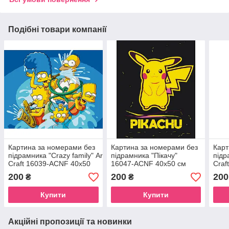
Подібні товари компанії
Картина за номерами без
Картина за номерами без
Карт
підрамника "Crazy family" Art
підрамника "Пікачу"
підр
Craft 16039-ACNF 40х50
16047-ACNF 40х50 см
Craf
см
см
200
200
200
₴
₴
Купити
Купити
Акційні пропозиції та новинки