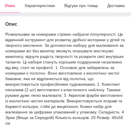
Опис
Характеристики
Відгуки про товар
Доставка
Опис
Розмальовки за номерами стрімко набрали популярності. Це
відмінний інструмент для розвитку дрібної моторики у дітей та
творчого мислення. За допомогою набору для малювання за
номерами всі без винятку зможуть опанувати мистецтво
живопису, відчути радість творчості та розкрити свої внутрішні
таланти. Ці набори стануть хорошим подарунком незалежно
від віку, статі чи професії. 1. Основою для забарвлень за
номерами є полотно. Воно виготовлене з екологічно чистої
бавовни, яка не відрізняється від полотна, що
використовується професійними художниками; 2. Комплект
пензликів (2 шт) виготовлені з еластичного нейлону. Такими
руками дуже легко малювати; 3. Акрилові фарби виготовлені
із екологічно чистих матеріалів. Використовуються яскраві та
барвисті кольори, стійкі до вицвітання; Кожен набір для
малювання за цифрами упакований у упаковку. Складність: 4
Зірки (Вище за Середній) Кількість кольорів: 20 Розмір: 40х50
см