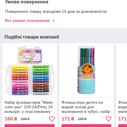
Умови повернення
Повернення товару впродовж 14 днів за домовленістю
Всі умови повернення
Подібні товари компанії
Набір фломастерів "Water
Фломастери дитячі на
Флом
color pen" 229-24(Pink) 24
водній основі для
водн
кольори, у пластиковому
малювання в тубусі, набір
малю
боксі
кольорових фломастерів
коль
180
171
171
₴
₴
200 ₴
190 ₴
24 кольори для школи
24 к