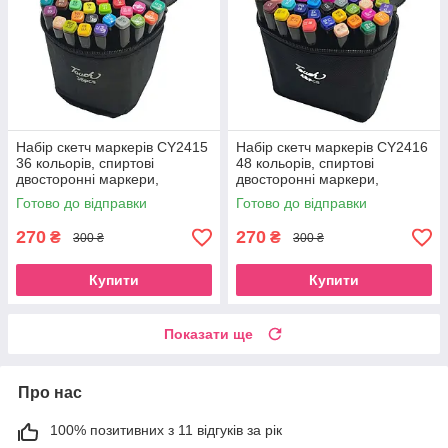
Набір скетч маркерів CY2415
Набір скетч маркерів CY2416
36 кольорів, спиртові
48 кольорів, спиртові
двосторонні маркери,
двосторонні маркери,
Довжина маркера 15,5 см
Довжина маркера 15,5 см
Готово до відправки
Готово до відправки
270
270
₴
₴
300 ₴
300 ₴
Купити
Купити
Показати ще
Про нас
100% позитивних з 11 відгуків за рік