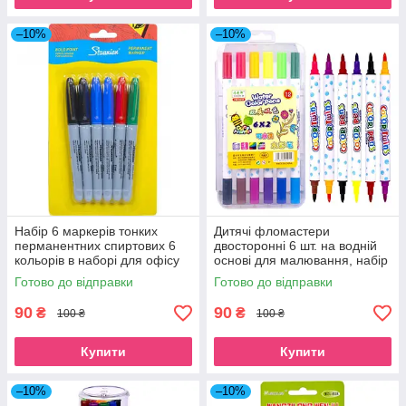
–10%
–10%
Набір 6 маркерів тонких
Дитячі фломастери
перманентних спиртових 6
двосторонні 6 шт. на водній
кольорів в наборі для офісу
основі для малювання, набір
та малювання
кольорових фломастерів 12
Готово до відправки
Готово до відправки
кольорів для школи в боксі
90
90
₴
₴
100 ₴
100 ₴
Купити
Купити
–10%
–10%