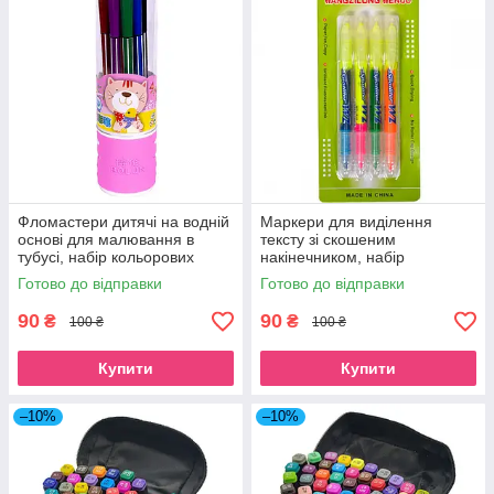
Фломастери дитячі на водній
Маркери для виділення
основі для малювання в
тексту зі скошеним
тубусі, набір кольорових
накінечником, набір
фломастерів 12 кольорів для
двосторонніх
Готово до відправки
Готово до відправки
школи рожевий
флуоресцентних неонових
текстмаркерів 4 шт. в упаковці
90
90
₴
₴
100 ₴
100 ₴
Купити
Купити
–10%
–10%