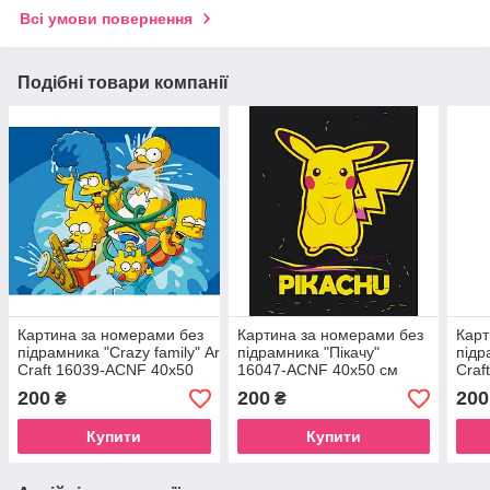
Всі умови повернення
Подібні товари компанії
Картина за номерами без
Картина за номерами без
Карт
підрамника "Crazy family" Art
підрамника "Пікачу"
підр
Craft 16039-ACNF 40х50
16047-ACNF 40х50 см
Craf
см
см
200
200
200
₴
₴
Купити
Купити