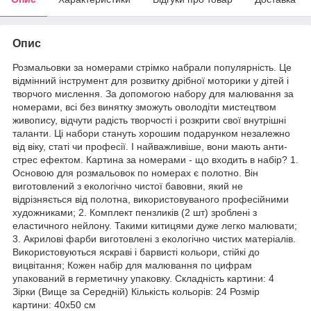
Опис
Розмальовки за номерами стрімко набрали популярність. Це
відмінний інструмент для розвитку дрібної моторики у дітей і
творчого мислення. За допомогою набору для малювання за
номерами, всі без винятку зможуть оволодіти мистецтвом
живопису, відчути радість творчості і розкрити свої внутрішні
таланти. Ці набори стануть хорошим подарунком незалежно
від віку, статі чи професії. І найважливіше, вони мають анти-
стрес ефектом. Картина за номерами - що входить в набір? 1.
Основою для розмальовок по номерах є полотно. Він
виготовлений з екологічно чистої бавовни, який не
відрізняється від полотна, використовуваного професійними
художниками; 2. Комплект пензликів (2 шт) зроблені з
еластичного нейлону. Такими китицями дуже легко малювати;
3. Акрилові фарби виготовлені з екологічно чистих матеріалів.
Використовуються яскраві і барвисті кольори, стійкі до
вицвітання; Кожен набір для малювання по цифрам
упакований в герметичну упаковку. Складність картини: 4
Зірки (Вище за Середній) Кількість кольорів: 24 Розмір
картини: 40х50 см