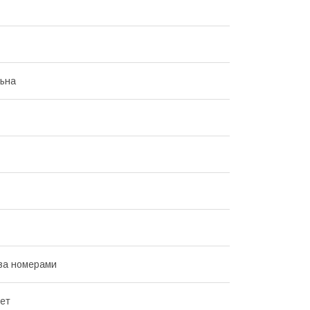
ьна
за номерами
лет