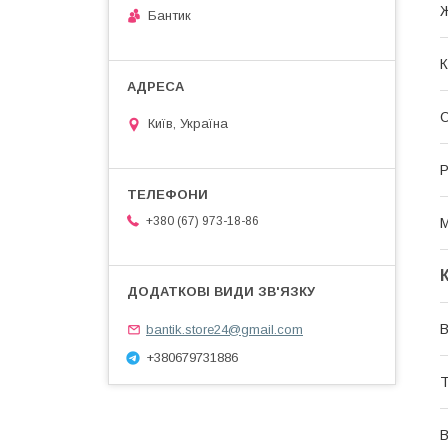
Бантик
К
О
Київ, Україна
Р
+380 (67) 973-18-86
М
В
bantik.store24@gmail.com
+380679731886
Т
В