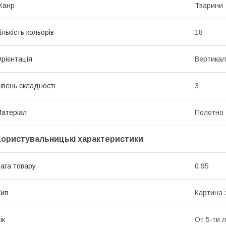
Жанр
Тварини
ількість кольорів
18
рієнтація
Вертикал
івень складності
3
атеріал
Полотно
Користувальницькі характеристики
ага товару
0.95
ип
Картина 
ік
От 5-ти 