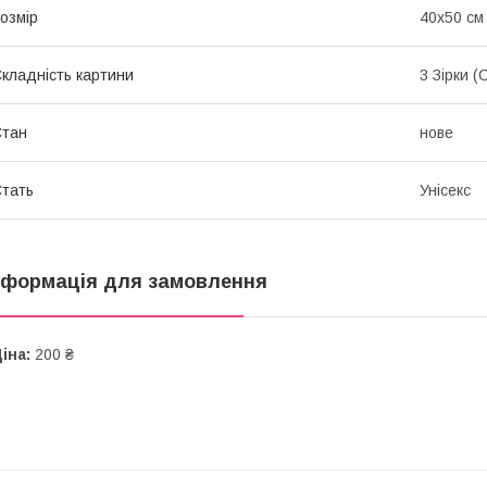
озмір
40х50 см
кладність картини
3 Зірки (
Стан
нове
тать
Унісекс
нформація для замовлення
іна:
200 ₴