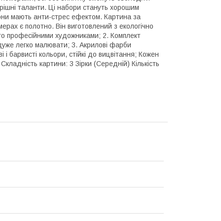
трішні таланти. Ці набори стануть хорошим
 вони мають анти-стрес ефектом. Картина за
ерах є полотно. Він виготовлений з екологічно
ого професійними художниками; 2. Комплект
дуже легко малювати; 3. Акрилові фарби
і і барвисті кольори, стійкі до вицвітання; Кожен
кладність картини: 3 Зірки (Середній) Кількість