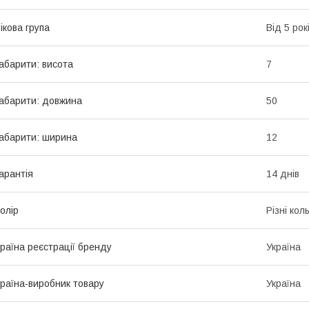
ікова група
Від 5 рок
абарити: висота
7
абарити: довжина
50
абарити: ширина
12
арантія
14 днів
олір
Різні кол
раїна реєстрації бренду
Україна
раїна-виробник товару
Україна