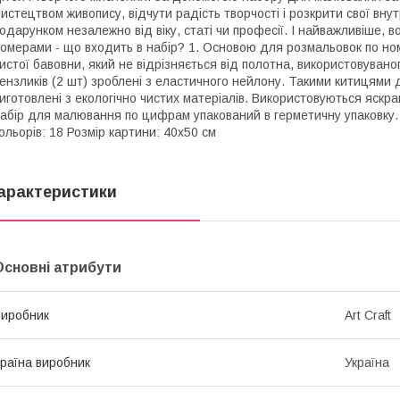
истецтвом живопису, відчути радість творчості і розкрити свої вну
одарунком незалежно від віку, статі чи професії. І найважливіше,
омерами - що входить в набір? 1. Основою для розмальовок по ном
истої бавовни, який не відрізняється від полотна, використовуван
ензликів (2 шт) зроблені з еластичного нейлону. Такими китицями 
иготовлені з екологічно чистих матеріалів. Використовуються яскрав
абір для малювання по цифрам упакований в герметичну упаковку. С
ольорів: 18 Розмір картини: 40х50 см
арактеристики
Основні атрибути
иробник
Art Craft
раїна виробник
Україна