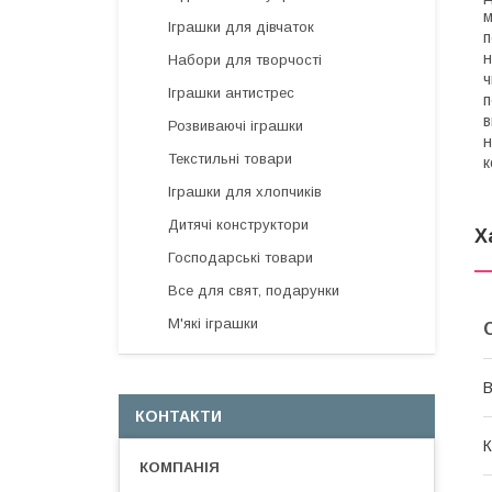
м
Іграшки для дівчаток
п
н
Набори для творчості
ч
Іграшки антистрес
п
в
Розвиваючі іграшки
н
Текстильні товари
к
Іграшки для хлопчиків
Дитячі конструктори
Х
Господарські товари
Все для свят, подарунки
М'які іграшки
В
КОНТАКТИ
К