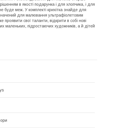
рішенням в якості подарунка і для хлопчика, і для
не буде меж. У комплекті крихітка знайде для
ризначений для малювання ультрафіолетовим
же проявити свої таланти, відкрити в собі нові
мих маленьких, підростаючих художників, а й дітей
ys
ьори