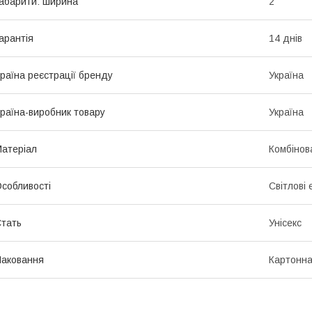
абарити: ширина
2
арантія
14 днів
раїна реєстрації бренду
Україна
раїна-виробник товару
Україна
атеріал
Комбінов
собливості
Світлові
тать
Унісекс
аковання
Картонна