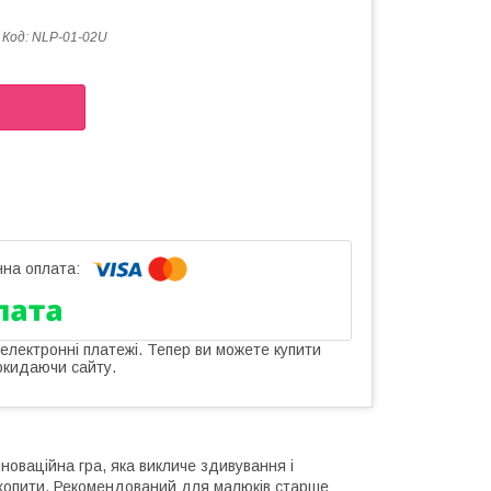
Код:
NLP-01-02U
 електронні платежі. Тепер ви можете купити
окидаючи сайту.
нноваційна гра, яка викличе здивування і
захопити. Рекомендований для малюків старше