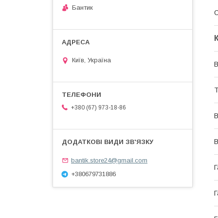
Бантик
Київ, Україна
В
Т
+380 (67) 973-18-86
В
В
bantik.store24@gmail.com
Г
+380679731886
Г