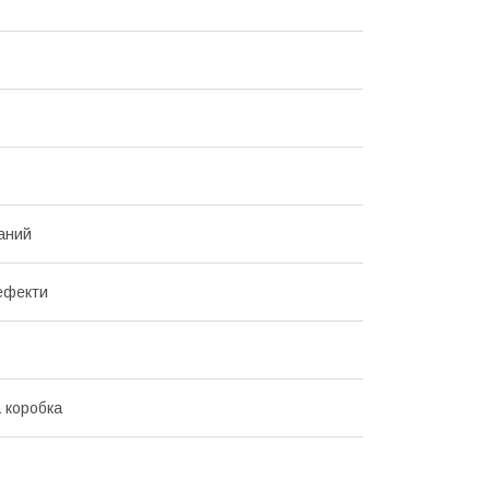
аний
 ефекти
 коробка