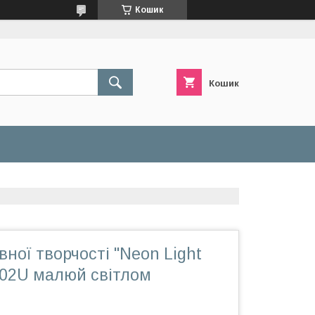
Кошик
Кошик
вної творчості "Neon Light
-02U малюй світлом