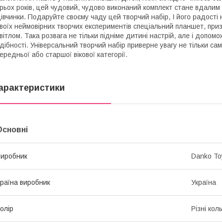
рьох років, цей чудовий, чудово виконаний комплект стане вдалим 
івчинки. Подаруйте своєму чаду цей творчий набір, І його радості 
воїх неймовірних творчих експериментів спеціальний планшет, п
вітлом. Така розвага не тільки підніме дитині настрій, але і допомо
дібності. Універсальний творчий набір приверне увагу не тільки са
ередньої або старшої вікової категорії.
арактеристики
Основні
иробник
Danko To
раїна виробник
Україна
олір
Різні кол