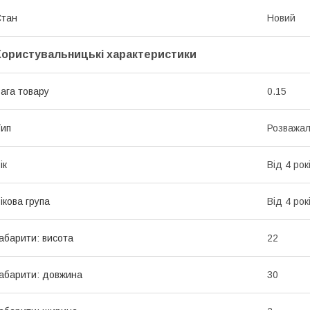
Стан
Новий
Користувальницькі характеристики
ага товару
0.15
ип
Розважал
ік
Від 4 рок
ікова група
Від 4 рок
абарити: висота
22
абарити: довжина
30