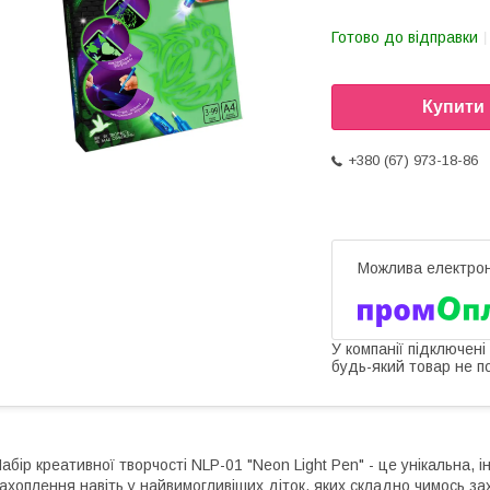
Готово до відправки
Купити
+380 (67) 973-18-86
У компанії підключені
будь-який товар не п
абір креативної творчості NLP-01 "Neon Light Pen" - це унікальна, і
ахоплення навіть у найвимогливіших діток, яких складно чимось 