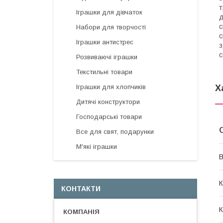
т
Іграшки для дівчаток
д
с
Набори для творчості
с
Іграшки антистрес
з
с
Розвиваючі іграшки
Текстильні товари
Іграшки для хлопчиків
Х
Дитячі конструктори
Господарські товари
Все для свят, подарунки
М'які іграшки
В
К
КОНТАКТИ
К