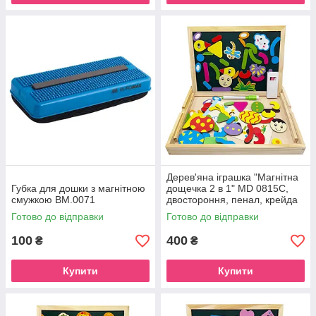
Дерев'яна іграшка "Магнітна
Губка для дошки з магнітною
дощечка 2 в 1" MD 0815C,
смужкою BM.0071
двостороння, пенал, крейда
Готово до відправки
Готово до відправки
100
400
₴
₴
Купити
Купити