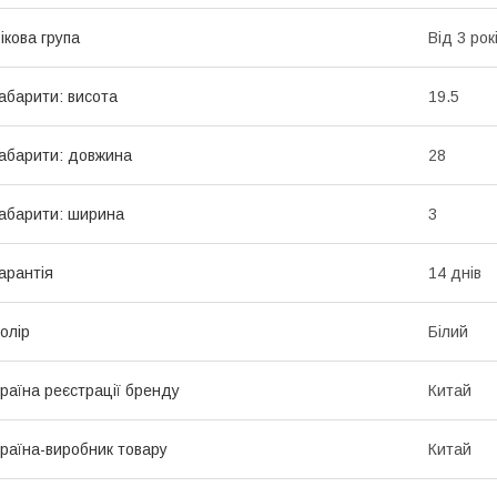
ікова група
Від 3 рок
абарити: висота
19.5
абарити: довжина
28
абарити: ширина
3
арантія
14 днів
олір
Білий
раїна реєстрації бренду
Китай
раїна-виробник товару
Китай