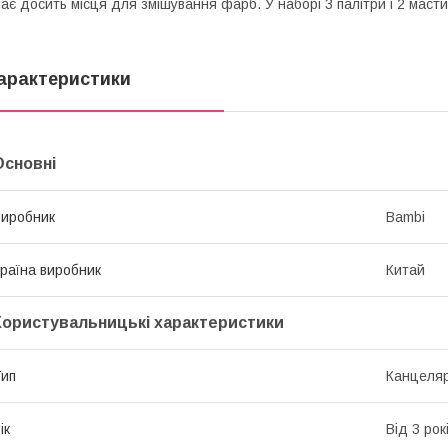
ає досить місця для змішування фарб. У наборі 3 палітри і 2 мастих
арактеристики
Основні
иробник
Bambi
раїна виробник
Китай
Користувальницькі характеристики
ип
Канцеля
ік
Від 3 рок