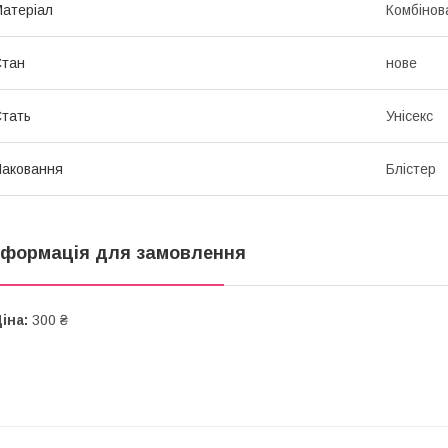
атеріал
Комбінов
Стан
нове
тать
Унісекс
аковання
Блістер
нформація для замовлення
іна:
300 ₴