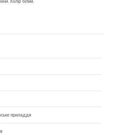
іни. Колір білий.
рське приладдя
ів