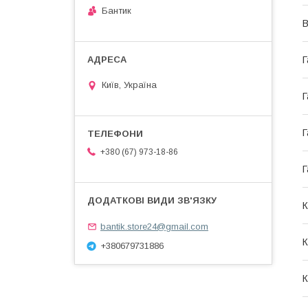
Бантик
В
Г
Київ, Україна
Г
Г
+380 (67) 973-18-86
Г
К
bantik.store24@gmail.com
К
+380679731886
К