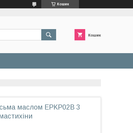
Кошик
Кошик
исьма маслом EPKP02B 3
 мастихіни