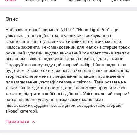
Опис
Набір креативної творчості NLP-01 "Neon Light Pen" - це
унікальна, інноваційна гра, яка викличе здивування і
захоплення навіть у найвимогливіших діток, яких складно
чимось захопити. Рекомендований для малюків старше трьох
років, цей чудовий, чудово виконаний комплект стане вдалим
рішенням в якості подарунка і для хлопчика, і для дівчинки.
Подаруйте своєму чаду цей творчий набір, І його радості не
буде меж. У комплекті крихітка знайде для своїх неймовірних
творчих експериментів спеціальний планшет, призначений
для малювання ультрафіолетовим світлом. Така розвага не
тільки підніме дитині настрій, але і допоможе проявити свої
таланти, відкрити в собі нові здібності. Універсальний творчий
набір приверне увагу не тільки самих маленьких,
підростаючих художників, а й дітей середньої або старшої
вікової категорії.
Приховати