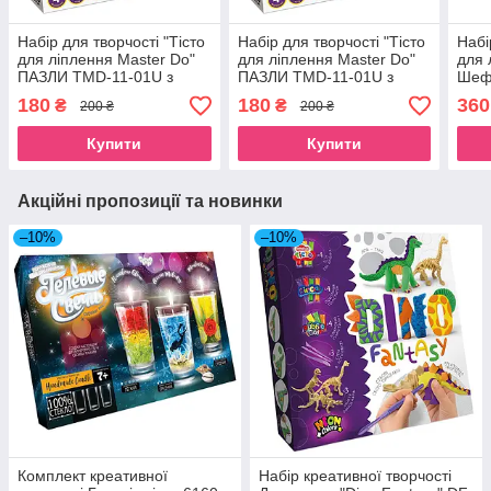
Набір для творчості "Тісто
Набір для творчості "Тісто
Набі
для ліплення Master Do"
для ліплення Master Do"
для 
ПАЗЛИ TMD-11-01U з
ПАЗЛИ TMD-11-01U з
Шеф-
формочками Трактор
формочками Метелик
TMD
180
180
360
₴
₴
200 ₴
200 ₴
інст
Купити
Купити
Акційні пропозиції та новинки
–10%
–10%
Комплект креативної
Набір креативної творчості