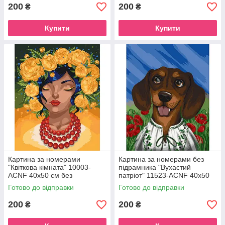
200
200
₴
₴
Купити
Купити
Картина за номерами
Картина за номерами без
"Квіткова кімната" 10003-
підрамника "Вухастий
ACNF 40х50 см без
патріот" 11523-ACNF 40х50
підрамника
см
Готово до відправки
Готово до відправки
200
200
₴
₴