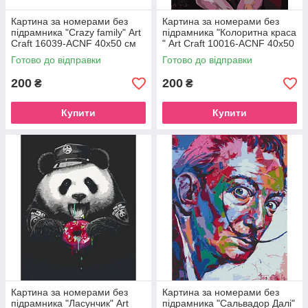
Картина за номерами без
Картина за номерами без
підрамника "Crazy family" Art
підрамника "Колоритна краса
Craft 16039-ACNF 40х50 см
" Art Craft 10016-ACNF 40х50
см
Готово до відправки
Готово до відправки
200
200
₴
₴
Купити
Купити
Картина за номерами без
Картина за номерами без
підрамника "Ласунчик" Art
підрамника "Сальвадор Далі"